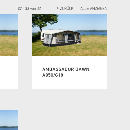
arrow_back
27 - 32
von
32
ZURÜCK
ALLE ANZEIGEN
N
AMBASSADOR DAWN
A950/G18