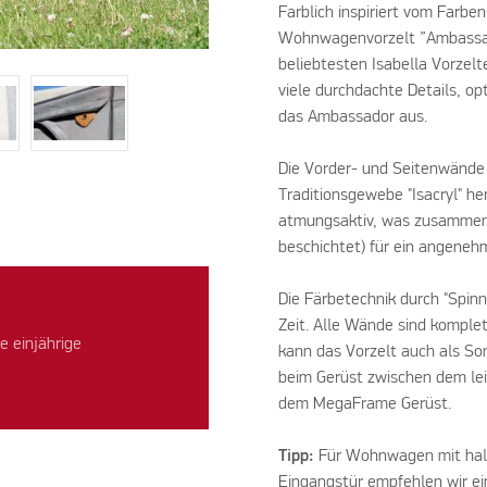
Farblich inspiriert vom Farbe
Wohnwagenvorzelt ”Ambassado
beliebtesten Isabella Vorzel
viele durchdachte Details, o
das Ambassador aus.
Die Vorder- und Seitenwänd
Traditionsgewebe "Isacryl" he
atmungsaktiv, was zusammen 
beschichtet) für ein angeneh
Die Färbetechnik durch "Spinn
Zeit. Alle Wände sind komple
e einjährige
kann das Vorzelt auch als So
beim Gerüst zwischen dem le
dem MegaFrame Gerüst.
Tipp:
Für Wohnwagen mit halb
Eingangstür empfehlen wir e