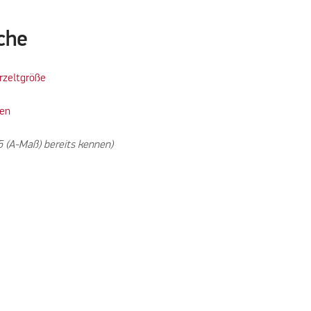
che
orzeltgröße
hen
5 (A-Maß) bereits kennen)