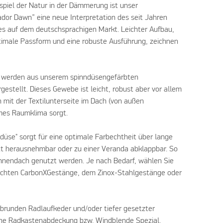
nspiel der Natur in der Dämmerung ist unser
r Dawn” eine neue Interpretation des seit Jahren
tes auf dem deutschsprachigen Markt. Leichter Aufbau,
ptimale Passform und eine robuste Ausführung, zeichnen
e werden aus unserem spinndüsengefärbten
rgestellt. Dieses Gewebe ist leicht, robust aber vor allem
mit der Textilunterseite im Dach (von außen
mes Raumklima sorgt.
düse" sorgt für eine optimale Farbechtheit über lange
tt herausnehmbar oder zu einer Veranda abklappbar. So
nnendach genutzt werden. Je nach Bedarf, wählen Sie
ichten CarbonXGestänge, dem Zinox-Stahlgestänge oder
runden Radlaufkeder und/oder tiefer gesetzter
ine Radkastenabdeckung bzw. Windblende Spezial.