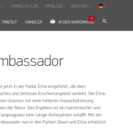
E
ISABELLA CLUB
KATALOGE
ÜBER UNS
keyboard_arrow_down
keyboard_arrow_down
keyboard_arrow_down
0
shopping_basket
search
TIMEOUT
HÄNDLER
IN DEN WARENKORB
Ambassador
 jetzt in der Farbe Etna eingeführt, die dem
ches und zeitloses Erscheinungsbild verleiht. Die Etna-
eren Grauton mit einer helleren Grauschattierung,
rben der Natur. Das Ergebnis ist ein harmonischer und
Campingplatz eine ruhige Atmosphäre schafft. Mit der
Ambassador nun in den Farben Dawn und Etna erhältlich.