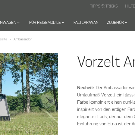
TIPPS & TRICKS
HILF
HNWAGEN
keyboard_arrow_down
FÜR REISEMOBILE
keyboard_arrow_down
FALTCARAVAN
ZUBEHÖR
keyboard_arrow_down
zelte
Ambassador
Vorzelt 
Neuheit:
Der Ambassador wird
Umlaufmaß-Vorzelt ein klassis
Farbe kombiniert einen dunkl
inspiriert von den erdigen Fa
eleganter Look, der auf dem 
Einführung von Etna ist der 