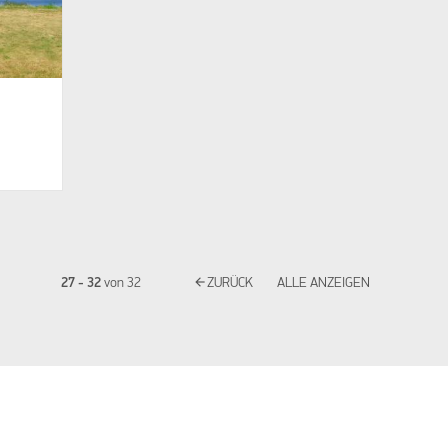
N
arrow_back
27 - 32
von
32
ZURÜCK
ALLE ANZEIGEN