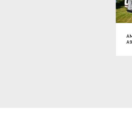
A 950
(2)
A 962
(1)
A 975
(2)
A
A 989
(2)
A9
A 1000
(2)
A 1015
(2)
A 1025
(2)
A 1050
(2)
A 1075
(2)
A 1100
(2)
A 1125
(1)