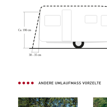
A 1150
(2)
A 1175
(2)
ANDERE UMLAUFMASS VORZELTE