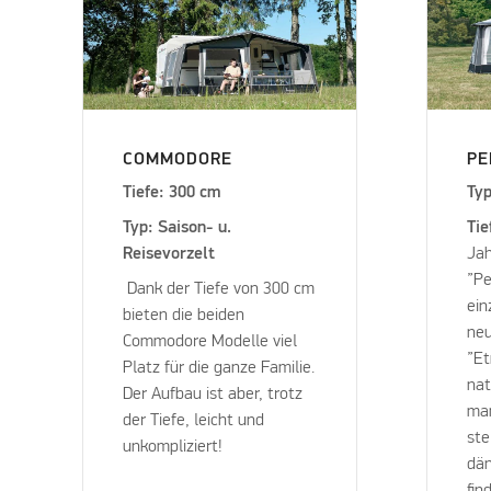
COMMODORE
PE
Tiefe: 300 cm
Typ
Typ: Saison- u.
Tie
Reisevorzelt
Jah
”Pe
Dank der Tiefe von 300 cm
ein
bieten die beiden
neu
Commodore Modelle viel
”Et
Platz für die ganze Familie.
nat
Der Aufbau ist aber, trotz
man
der Tiefe, leicht und
ste
unkompliziert!
dän
fin