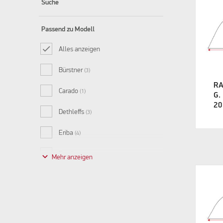
Suche
Passend zu Modell
Alles anzeigen
Bürstner
(3)
R
Carado
(1)
G.
20
Dethleffs
(3)
Eriba
(4)
Fendt
keyboard_arrow_down
(10)
Hobby
(6)
Hymer
(5)
Kabe
(12)