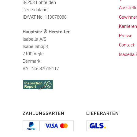
34253 Lohfelden
Ausstell
Deutschland
ID/VAT No. 113076088
Gewinner
Karriere
Hauptsitz & Hersteller
Presse
Isabella A/S
Contact
Isabellahøj 3
7100 Vejle
Isabella
Denmark
VAT No: 87619117
ZAHLUNGSARTEN
LIEFERARTEN