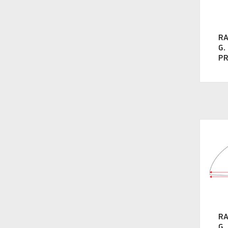
Knaus
(7)
LMC
(7)
R
G.
Polar
PR
(2)
T@B
(2)
Tabbert
(11)
Universal
(2)
Vimara
(1)
Wilk
(2)
R
G.