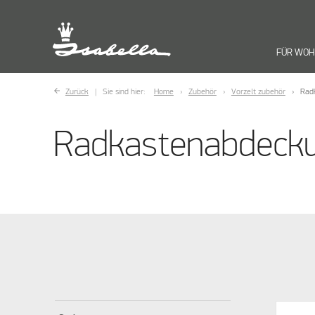
FÜR WO
Zurück
Sie sind hier:
Home
Zubehör
Vorzelt zubehör
Rad
Radkastenabdeck