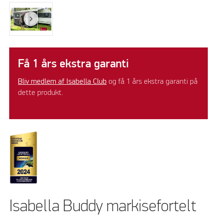
Få 1 års ekstra garanti
Bliv medlem af Isabella Club
og få 1 års ekstra garanti på
dette produkt.
Isabella Buddy markisefortelt