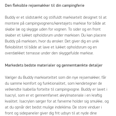
Den fleksible rejsemakker til din campingferie
Buddy er et slidstærkt og stilfuldt markisetelt designet til at
montere på campingvognens/køretøjets markise for både at
skabe læ og skygge uden for vognen. To sider og en front
skaber et lukket opholdsrum under markisen. Du kan placere
Buddy på markisen, hvor du ønsker. Det giver dig en unik
fleksibilitet til både at lave et lukket opholdsrum og en
overdækket terrasse under den skyggefulde markise.
Markedets bedste materialer og gennemtænkte detaljer
Vælger du Buddy markiseteltet som din nye rejsemakker, får
du samme komfort og funktionalitet, som kendetegner de
velkendte Isabella fortelte til campingvogne. Buddy er lavet i
Isacryl, som er et gennemfarvet akrylmateriale i en kraftig
kvalitet. Isacrylen sørger for at farverne holder sig smukke, og
at du opnår det bedst mulige indeklima. De store vinduer i
front og sidepaneler giver dig frit udsyn til at nyde dine