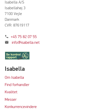
Isabella A/S
Isabellahøj 3
7100 Vejle
Danmark
CVR: 87619117
phone
+45 75 82 07 55
mail
info@isabella.net
Isabella
Om Isabella
Find forhandler
Kvalitet
Messer
Konkurrencevindere