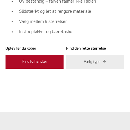
UV bestandig – farven falmer ikke i solen
Slidstærkt og let at rengøre materiale
Vælg mellem 9 størrelser
Inkl. 4 pløkker og bæretaske
Oplev før du køber
Find den rette størrelse
Find forhandler
Vælg type