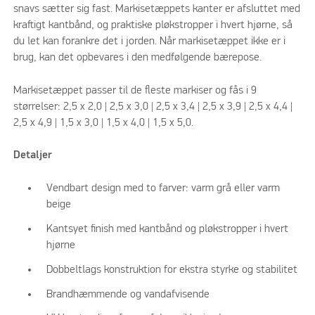
snavs sætter sig fast. Markisetæppets kanter er afsluttet med
kraftigt kantbånd, og praktiske pløkstropper i hvert hjørne, så
du let kan forankre det i jorden. Når markisetæppet ikke er i
brug, kan det opbevares i den medfølgende bærepose.
Markisetæppet passer til de fleste markiser og fås i 9
størrelser: 2,5 x 2,0 | 2,5 x 3,0 | 2,5 x 3,4 | 2,5 x 3,9 | 2,5 x 4,4 |
2,5 x 4,9 | 1,5 x 3,0 | 1,5 x 4,0 | 1,5 x 5,0.
Detaljer
Vendbart design med to farver: varm grå eller varm
beige
Kantsyet finish med kantbånd og pløkstropper i hvert
hjørne
Dobbeltlags konstruktion for ekstra styrke og stabilitet
Brandhæmmende og vandafvisende