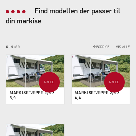
Find modellen der passer til
din markise
arrow_back
6 - 9
af
9
FORRIGE
VIS ALLE
NYHED
NYHED
MARKISETÆPPE 2,5 X
MARKISETÆPPE 2,5 X
3,9
4,4