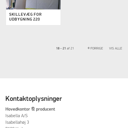
SKILLEVÆG FOR
UDBYGNING 220
arrow_back
18 - 21
af
21
FORRIGE
VIS ALLE
Kontaktoplysninger
Hovedkontor & producent
Isabella A/S
Isabellahøj 3