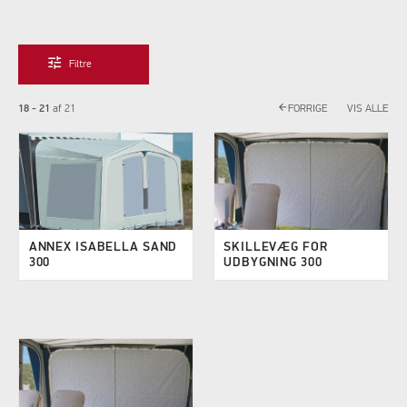
tune
Filtre
arrow_back
18 - 21
af
21
FORRIGE
VIS ALLE
ANNEX ISABELLA SAND
SKILLEVÆG FOR
300
UDBYGNING 300