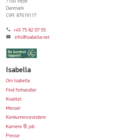
7100 Vejle
Danmark
CVR: 87619117
phone
+45 75 82 07 55
mail
info@isabella.net
Isabella
Om Isabella
Find forhandler
Kvalitet
Messer
Konkurrencevindere
Karriere & job
Presse