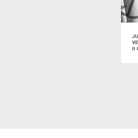
JU
V
II