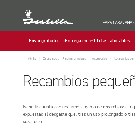
PARA CARAVANA
keyboard_ar
Envío gratuito
Entrega en 5–10 días laborables
Atrás
Estás aquí:
Página principal
Accesorios
Accesorios pa
Recambios peque
Isabella cuenta con una amplia gama de recambios: aunque
expuestas al desgaste que, tras un uso prolongado o tra
sustitución.