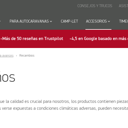
CONSEJOS Y TRUCOS
ASIS
row_down
PARA AUTOCARAVANAS
keyboard_arrow_down
CAMP-LET
ACCESORIOS
keyboard_arrow_down
TIME
Más de 50 reseñas en Trustpilot
4,5 en Google basado en más 
ra avances
Recambios
ños
 la calidad es crucial para nosotros, los productos contienen pieza
s verse expuestas a condiciones climáticas adversas, pueden necesit