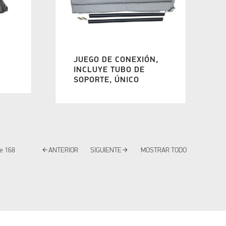
JUEGO DE CONEXIÓN,
INCLUYE TUBO DE
SOPORTE, ÚNICO
arrow_back
arrow_forward
e
168
ANTERIOR
SIGUIENTE
MOSTRAR TODO