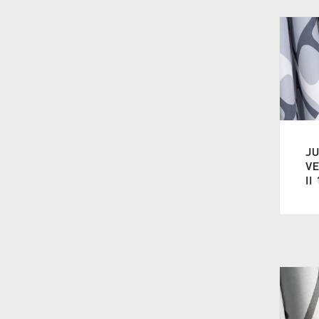
JU
V
II