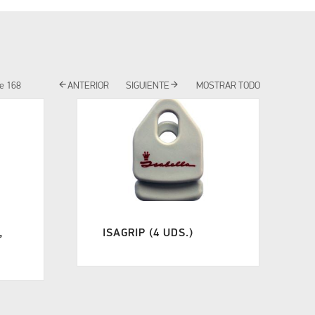
arrow_back
arrow_forward
e
168
ANTERIOR
SIGUIENTE
MOSTRAR TODO
,
ISAGRIP (4 UDS.)