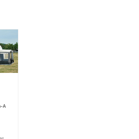
a-A
as