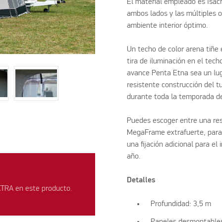
El material empleado es Isacr
ambos lados y las múltiples o
ambiente interior óptimo.
Un techo de color arena tiñe 
tira de iluminación en el tec
avance Penta Etna sea un lug
resistente construcción del t
durante toda la temporada d
Puedes escoger entre una res
MegaFrame extrafuerte, para
una fijación adicional para el
año.
Detalles
XTRA en este producto.
Profundidad: 3,5 m
Paneles desmontables/