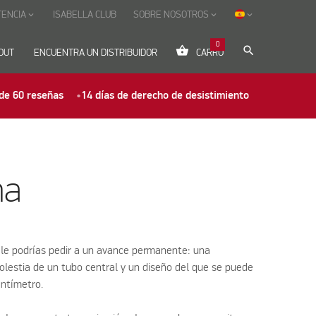
TENCIA
ISABELLA CLUB
SOBRE NOSOTROS
keyboard_arrow_down
keyboard_arrow_down
keyboard_arrow_down
0
shopping_basket
search
OUT
ENCUENTRA UN DISTRIBUIDOR
CARRO
de 60 reseñas
14 días de derecho de desistimiento
na
 le podrías pedir a un avance permanente: una
olestia de un tubo central y un diseño del que se puede
entímetro.