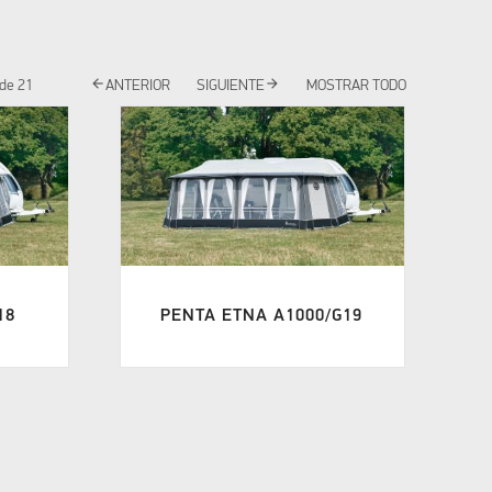
arrow_back
arrow_forward
de
21
ANTERIOR
SIGUIENTE
MOSTRAR TODO
18
PENTA ETNA A1000/G19