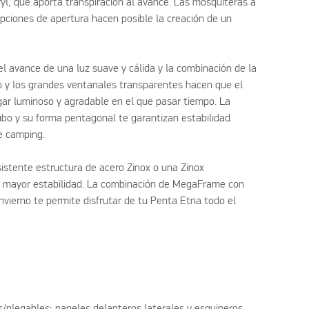
yl, que aporta transpiración al avance. Las mosquiteras a
pciones de apertura hacen posible la creación de un
el avance de una luz suave y cálida y la combinación de la
ho y los grandes ventanales transparentes hacen que el
ar luminoso y agradable en el que pasar tiempo. La
ubo y su forma pentagonal te garantizan estabilidad
e camping.
istente estructura de acero Zinox o una Zinox
 mayor estabilidad. La combinación de MegaFrame con
 invierno te permite disfrutar de tu Penta Etna todo el
plegables: paneles delanteros laterales y esquineros