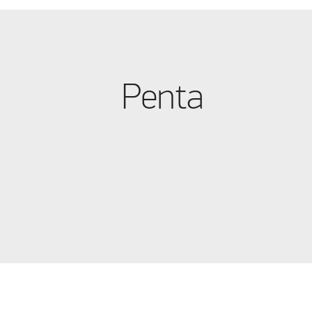
A 1200
(1)
A 1225
(1)
A 1285
(1)
Penta
A 1350
(1)