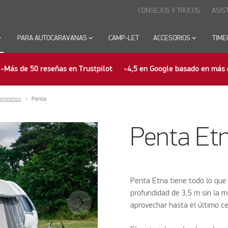
CONSEJOS Y TRUCOS
ASIS
row_down
PARA AUTOCARAVANAS
keyboard_arrow_down
CAMP-LET
ACCESORIOS
keyboard_arrow_down
TIME
Más de 50 reseñas en Trustpilot
4,5 en Google basado en más 
ompletos
Penta
Penta Et
Penta Etna tiene todo lo que
profundidad de 3,5 m sin la m
aprovechar hasta el último c