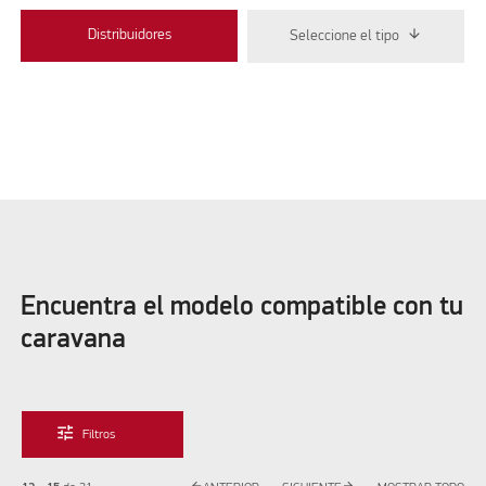
Distribuidores
Seleccione el tipo
Encuentra el modelo compatible con tu
caravana
tune
Filtros
arrow_back
arrow_forward