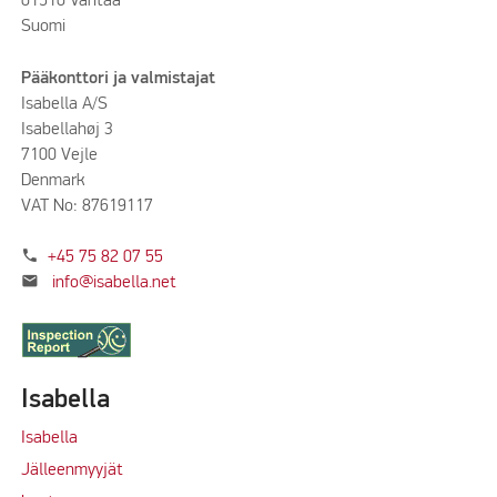
01510 Vantaa
Suomi
Pääkonttori ja valmistajat
Isabella A/S
Isabellahøj 3
7100 Vejle
Denmark
VAT No: 87619117
phone
+45 75 82 07 55
mail
info@isabella.net
Isabella
Isabella
Jälleenmyyjät