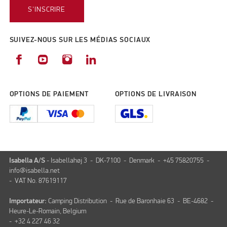
S'INSCRIRE
SUIVEZ-NOUS SUR LES MÉDIAS SOCIAUX
OPTIONS DE PAIEMENT
OPTIONS DE LIVRAISON
Isabella A/S
- Isabellahøj 3 - DK-7100 - Denmark - +45 75820755 -
info@isabella.net
- VAT No. 87619117
Importateur:
Camping Distribution - Rue de Baronhaie 63 - BE-4682 -
Heure-Le-Romain, Belgium
- +32 4 227 46 32