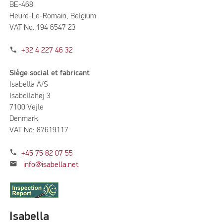
BE-468
Heure-Le-Romain, Belgium
VAT No. 194 6547 23
phone
+32 4 227 46 32
Siège social et fabricant
Isabella A/S
Isabellahøj 3
7100 Vejle
Denmark
VAT No: 87619117
phone
+45 75 82 07 55
mail
info@isabella.net
Isabella