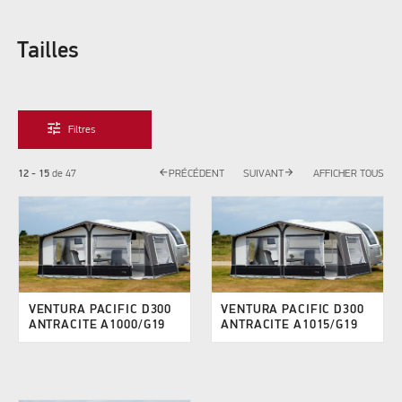
Tailles
tune
Filtres
arrow_back
arrow_forward
12 - 15
de
47
PRÉCÉDENT
SUIVANT
AFFICHER TOUS
VENTURA PACIFIC D300
VENTURA PACIFIC D300
ANTRACITE A1000/G19
ANTRACITE A1015/G19