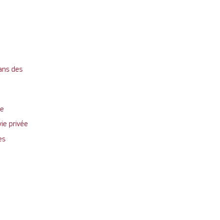
ans des
te
vie privée
es