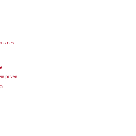
ans des
te
vie privée
es