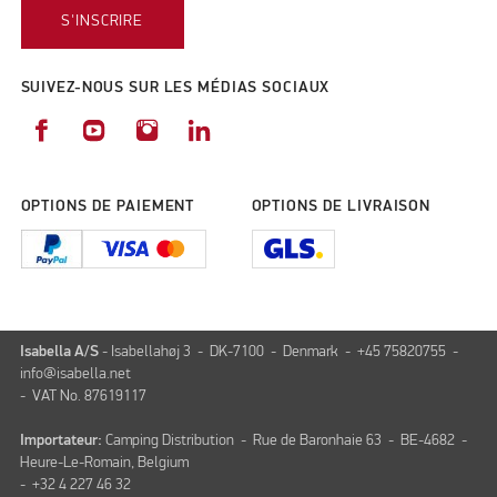
S'INSCRIRE
SUIVEZ-NOUS SUR LES MÉDIAS SOCIAUX
OPTIONS DE PAIEMENT
OPTIONS DE LIVRAISON
Isabella A/S
- Isabellahøj 3 - DK-7100 - Denmark - +45 75820755 -
info@isabella.net
- VAT No. 87619117
Importateur:
Camping Distribution - Rue de Baronhaie 63 - BE-4682 -
Heure-Le-Romain, Belgium
- +32 4 227 46 32