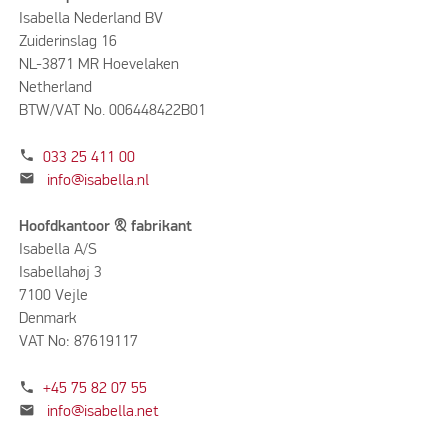
Isabella Nederland BV
Zuiderinslag 16
NL-3871 MR Hoevelaken
Netherland
BTW/VAT No. 006448422B01
phone
033 25 411 00
mail
info@isabella.nl
Hoofdkantoor & fabrikant
Isabella A/S
Isabellahøj 3
7100 Vejle
Denmark
VAT No: 87619117
phone
+45 75 82 07 55
mail
info@isabella.net