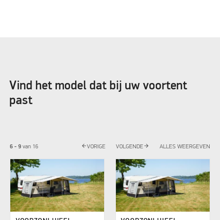
Vind het model dat bij uw voortent
past
arrow_back
arrow_forward
6 - 9
van
16
VORIGE
VOLGENDE
ALLES WEERGEVEN