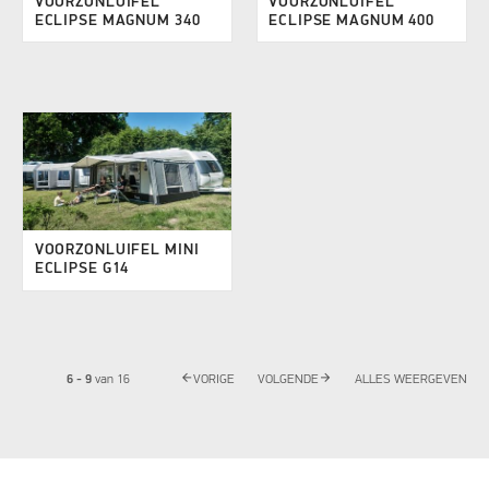
VOORZONLUIFEL
VOORZONLUIFEL
ECLIPSE MAGNUM 340
ECLIPSE MAGNUM 400
VOORZONLUIFEL MINI
ECLIPSE G14
arrow_back
arrow_forward
6 - 9
van
16
VORIGE
VOLGENDE
ALLES WEERGEVEN