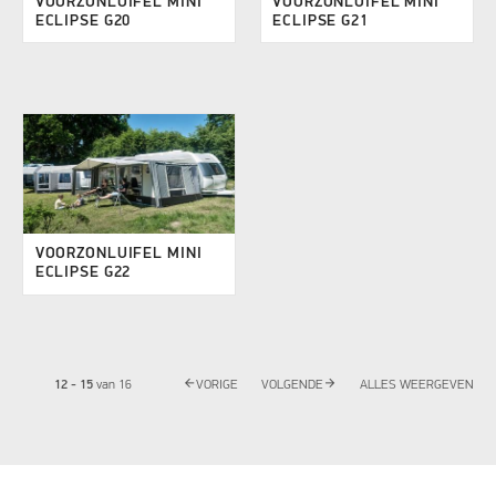
VOORZONLUIFEL MINI
VOORZONLUIFEL MINI
ECLIPSE G20
ECLIPSE G21
VOORZONLUIFEL MINI
ECLIPSE G22
arrow_back
arrow_forward
12 - 15
van
16
VORIGE
VOLGENDE
ALLES WEERGEVEN