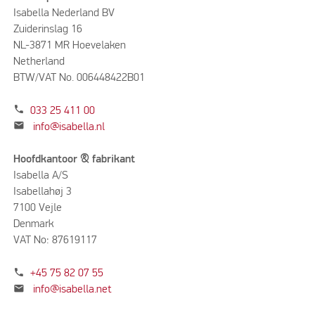
Isabella Nederland BV
Zuiderinslag 16
NL-3871 MR Hoevelaken
Netherland
BTW/VAT No. 006448422B01
phone
033 25 411 00
mail
info@isabella.nl
Hoofdkantoor & fabrikant
Isabella A/S
Isabellahøj 3
7100 Vejle
Denmark
VAT No: 87619117
phone
+45 75 82 07 55
mail
info@isabella.net