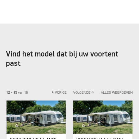
Vind het model dat bij uw voortent
past
arrow_back
arrow_forward
12 - 15
van
16
VORIGE
VOLGENDE
ALLES WEERGEVEN