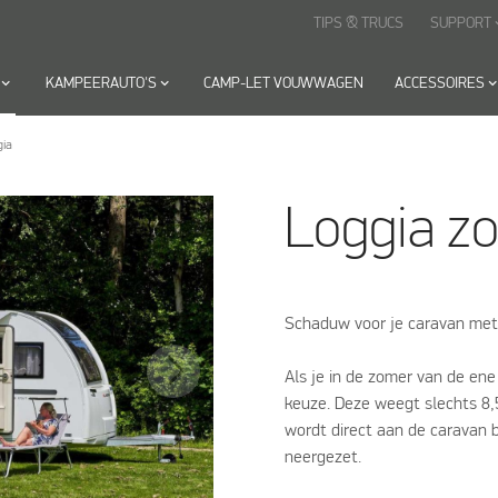
TIPS & TRUCS
SUPPORT
keyboard
yboard_arrow_down
KAMPEERAUTO'S
keyboard_arrow_down
CAMP-LET VOUWWAGEN
ACCESSOIRES
keyboard_arrow_
gia
Loggia zo
Schaduw voor je caravan met 
Als je in de zomer van de ene 
keuze. Deze weegt slechts 8,5
wordt direct aan de caravan 
neergezet.