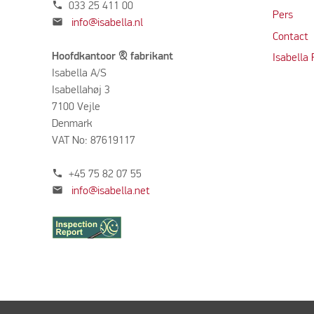
phone
033 25 411 00
Per
s
mail
info@isabella.nl
Contact
Hoofdkantoor & fabrikant
Isabella
Isabella A/S
Isabellahøj 3
7100 Vejle
Denmark
VAT No: 87619117
phone
+45 75 82 07 55
mail
info@isabella.net