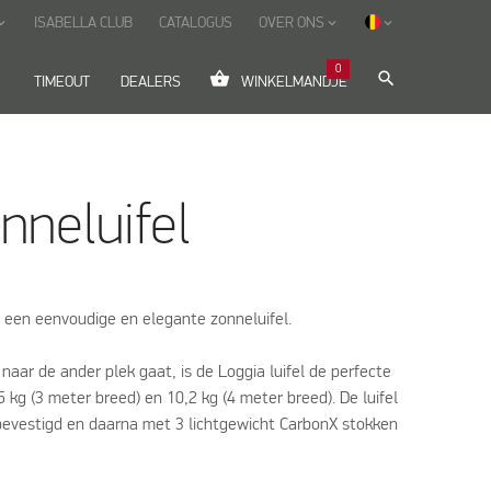
ISABELLA CLUB
CATALOGUS
OVER ONS
_arrow_down
keyboard_arrow_down
keyboard_arrow_down
0
shopping_basket
search
down
TIMEOUT
DEALERS
WINKELMANDJE
nneluifel
een eenvoudige en elegante zonneluifel.
naar de ander plek gaat, is de Loggia luifel de perfecte
 kg (3 meter breed) en 10,2 kg (4 meter breed). De luifel
bevestigd en daarna met 3 lichtgewicht CarbonX stokken