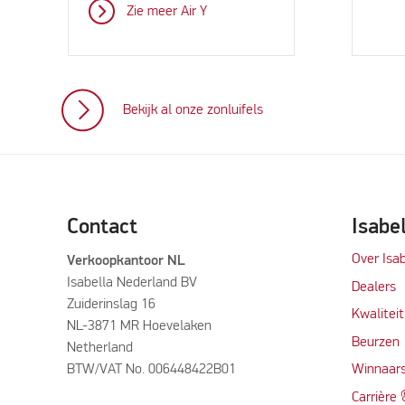
Zie meer Air Y
Bekijk al onze zonluifels
Contact
Isabe
Over Isab
Verkoopkantoor NL
Isabella Nederland BV
Dealers
Zuiderinslag 16
Kwalitei
NL-3871 MR Hoevelaken
Beurzen
Netherland
BTW/VAT No. 006448422B01
Winnaars
Carrière