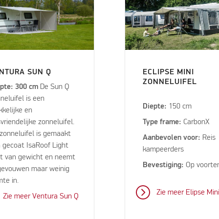
NTURA SUN Q
ECLIPSE MINI
ZONNELUIFEL
pte: 300 cm
De Sun Q
neluifel is een
Diepte:
150 cm
kelijke en
svriendelijke zonneluifel.
Type frame:
CarbonX
zonneluifel is gemaakt
Aanbevolen voor:
Reis
 gecoat IsaRoof Light
kampeerders
ht van gewicht en neemt
Bevestiging:
Op voorte
gevouwen maar weinig
mte in.
Zie meer Elipse Min
Zie meer Ventura Sun Q