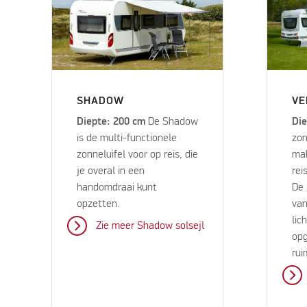
SHADOW
VE
Diepte: 200 cm
De Shadow
Die
is de multi-functionele
zon
zonneluifel voor op reis, die
mak
je overal in een
rei
handomdraai kunt
De 
opzetten.
van
lic
Zie meer Shadow solsejl
op
rui