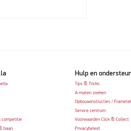
lla
Hulp en ondersteu
ella
Tips & Tricks
A-maten zoeken
t
Opbouwinstructies / Framete
Service centrum
 competitie
Voorwaarden Click & Collect
 & baan
Privacybeleid