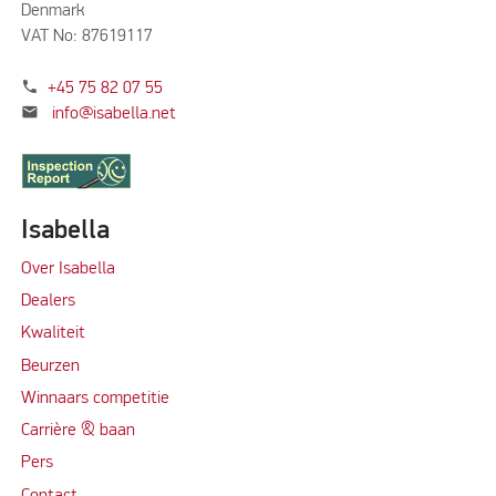
Denmark
VAT No: 87619117
phone
+45 75 82 07 55
mail
info@isabella.net
Isabella
Over Isabella
Dealers
Kwaliteit
Beurzen
Winnaars competitie
Carrière & baan
Per
s
Contact