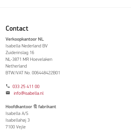
Contact
Verkoopkantoor NL
Isabella Nederland BV
Zuiderinslag 16
NL-3871 MR Hoevelaken
Netherland
BTW/VAT No. 006448422B01
phone
033 25 411 00
mail
info@isabella.nl
Hoofdkantoor & fabrikant
Isabella A/S
Isabellahøj 3
7100 Vejle