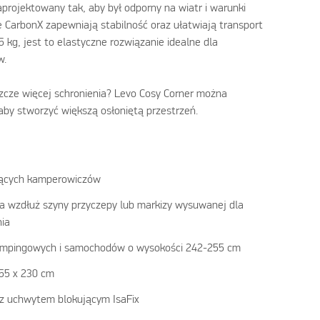
aprojektowany tak, aby był odporny na wiatr i warunki
e CarbonX zapewniają stabilność oraz ułatwiają transport
 kg, jest to elastyczne rozwiązanie idealne dla
w.
zcze więcej schronienia? Levo Cosy Corner można
by stworzyć większą osłoniętą przestrzeń.
jących kamperowiczów
a wzdłuż szyny przyczepy lub markizy wysuwanej dla
ia
empingowych i samochodów o wysokości 242-255 cm
255 x 230 cm
ż z uchwytem blokującym IsaFix