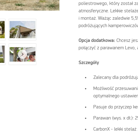
poliestrowego, który został z
atmosferyczne. Lekkie stelaż
i montaż. Ważąc zaledwie 5,55
podróżujących kamperowiczó
Opcja dodatkowa:
Chcesz jes
połączyć z parawanem Levo, a
Szczegóły
Zalecany dla podróżu
Możliwość przesuwani
optymalnego ustawien
Pasuje do przyczep k
Parawan (wys. x dł.): 
CarbonX - lekki stela