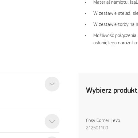
Materiał namiotu: IsaL
W zestawie stelaż, śle
W zestawie torby na m
Możliwość połączenia
osłoniętego narożnika
Wybierz produkt
Cosy Corner Levo
212501100