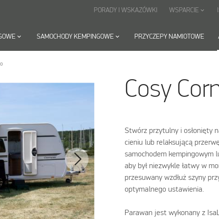
PORADY I WSKAZÓWKI
WSPARCIE
keyboard_arrow_down
NGOWE
keyboard_arrow_down
SAMOCHODY KEMPINGOWE
keyboard_arrow_down
PRZYCZEPY NAMIOTOWE
vo
Cosy Cor
Stwórz przytulny i osłonięty 
cieniu lub relaksującą przer
samochodem kempingowym lub
aby był niezwykle łatwy w mo
przesuwany wzdłuż szyny prz
optymalnego ustawienia.
Parawan jest wykonany z IsaL