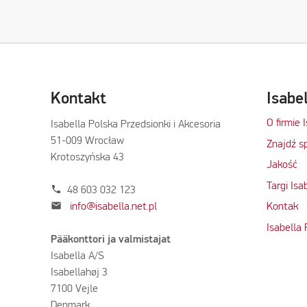
Kontakt
Isabe
O firmie 
Isabella Polska Przedsionki i Akcesoria
51-009 Wrocław
Znajdź s
Krotoszyńska 43
Jakość
Targi Isa
phone
48 603 032 123
mail
info@isabella.net.pl
Kontak
Isabella
Pääkonttori ja valmistajat
Isabella A/S
Isabellahøj 3
7100 Vejle
Denmark