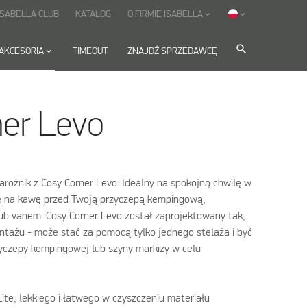
ISABELLA CLUB
KATALOG
O FIRMIE ISABELLA
keyboard_arrow_down
keyboard_arrow_down
search
AKCESORIA
keyboard_arrow_down
TIMEOUT
ZNAJDŹ SPRZEDAWCĘ
ner Levo
narożnik z Cosy Corner Levo. Idealny na spokojną chwilę w
wę na kawę przed Twoją przyczepą kempingową,
 vanem. Cosy Corner Levo został zaprojektowany tak,
ntażu - może stać za pomocą tylko jednego stelaża i być
yczepy kempingowej lub szyny markizy w celu
ite, lekkiego i łatwego w czyszczeniu materiału