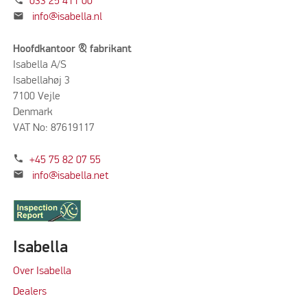
033 25 411 00
mail
info@isabella.nl
Hoofdkantoor & fabrikant
Isabella A/S
Isabellahøj 3
7100 Vejle
Denmark
VAT No: 87619117
phone
+45 75 82 07 55
mail
info@isabella.net
Isabella
Over Isabella
Dealers