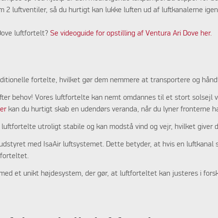
 2 luftventiler, så du hurtigt kan lukke luften ud af luftkanalerne ige
Dove luftfortelt?
Se videoguide for opstilling af Ventura Ari Dove her.
aditionelle fortelte, hvilket gør dem nemmere at transportere og håndt
 efter behov! Vores luftfortelte kan nemt omdannes til et stort solsejl 
ger
kan du hurtigt skab en udendørs veranda, når du lyner fronterne h
luftfortelte utroligt stabile og kan modstå vind og vejr, hvilket giver 
udstyret med IsaAir luftsystemet. Dette betyder, at hvis en luftkanal s
forteltet.
med et unikt højdesystem, der gør, at luftforteltet kan justeres i fors