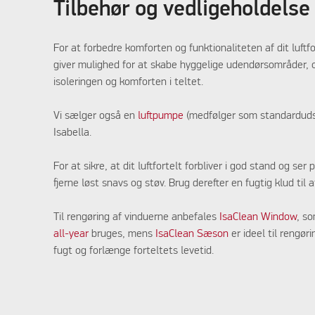
Tilbehør og vedligeholdelse a
For at forbedre komforten og funktionaliteten af dit luftf
giver mulighed for at skabe hyggelige udendørsområder,
isoleringen og komforten i teltet.
Vi sælger også en
luftpumpe
(medfølger som standardudsty
Isabella.
For at sikre, at dit luftfortelt forbliver i god stand og s
fjerne løst snavs og støv. Brug derefter en fugtig klud til a
Til rengøring af vinduerne anbefales
IsaClean Window
, s
all-year
bruges, mens
IsaClean Sæson
er ideel til rengø
fugt og forlænge forteltets levetid.