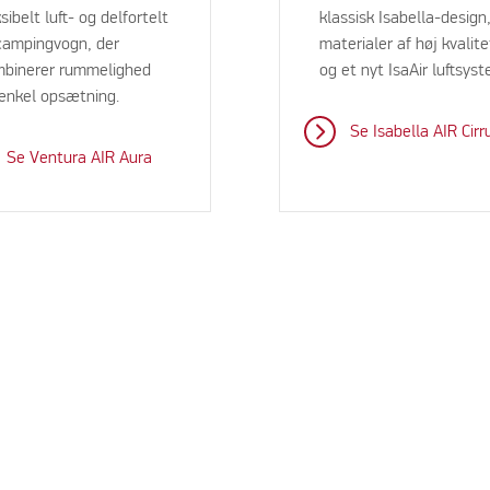
ksibelt luft- og delfortelt
klassisk Isabella-design
 campingvogn, der
materialer af høj kvalite
binerer rummelighed
og et nyt IsaAir luftsyst
enkel opsætning.
Se Isabella AIR Cirr
Se Ventura AIR Aura