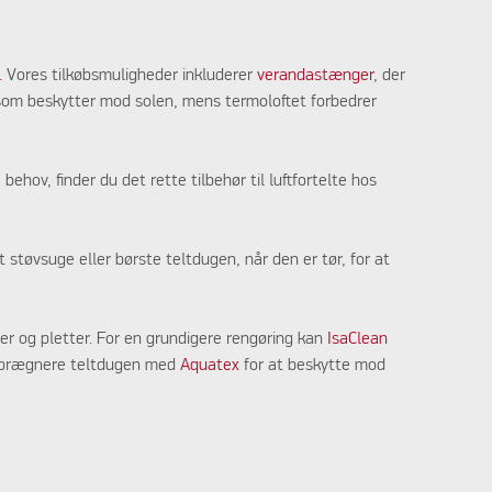
.
Vores tilkøbsmuligheder inkluderer
verandastænger
, der
som beskytter mod solen, mens termoloftet forbedrer
ehov, finder du det rette tilbehør til luftfortelte hos
t støvsuge eller børste teltdugen, når den er tør, for at
er og pletter. For en grundigere rengøring kan
IsaClean
 imprægnere teltdugen med
Aquatex
for at beskytte mod