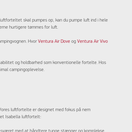
r luftforteltet skal pumpes op, kan du pumpe luft ind i hele
lerne hurtigere tømmes for luft.
 campingvognen. Hvor
Ventura Air Dove
og
Ventura Air Vivo
abilitet og holdbarhed som konventionelle fortelte. Hos
ptimal campingoplevelse.
 Vores luftfortelte er designet med fokus på nem
t Isabella luftfortelt:
 besværet med at håndtere tunge stænger og komplekse