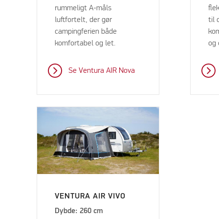
rummeligt A-måls
fle
luftfortelt, der gør
til
campingferien både
kom
komfortabel og let.
og 
Se Ventura AIR Nova
VENTURA AIR VIVO
Dybde: 260 cm