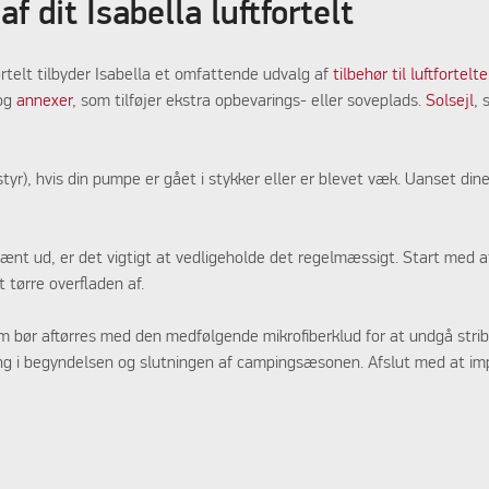
f dit Isabella luftfortelt
ortelt tilbyder Isabella et omfattende udvalg af
tilbehør til luftfortelte
 og
annexer
, som tilføjer ekstra opbevarings- eller soveplads.
Solsejl
, 
r), hvis din pumpe er gået i stykker eller er blevet væk. Uanset dine b
er pænt ud, er det vigtigt at vedligeholde det regelmæssigt. Start med a
t tørre overfladen af.
om bør aftørres med den medfølgende mikrofiberklud for at undgå strib
ring i begyndelsen og slutningen af campingsæsonen. Afslut med at