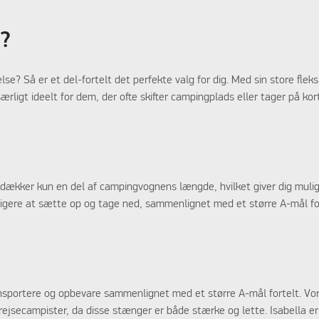
t?
 Så er et del-fortelt det perfekte valg for dig. Med sin store fleksi
særligt ideelt for dem, der ofte skifter campingplads eller tager på k
et dækker kun en del af campingvognens længde, hvilket giver dig muli
tigere at sætte op og tage ned, sammenlignet med et større A-mål forte
ansportere og opbevare sammenlignet med et større A-mål fortelt. Vo
jsecampister, da disse stænger er både stærke og lette. Isabella er