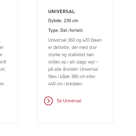
UNIVERSAL
Dybde: 230 cm
Type: Del-fortelt
,
Universal 360 og 420 Dawn
er
er deltelte, der med stor
or
styrke og stabilitet kan
onX
stilles op i alt slags vejr –
tel,
på alle årstider. Universal
fåes i både 380 cm eller
cm.
440 cm i bredden.
Se Universal