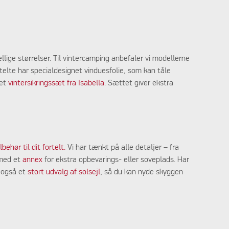
llige størrelser. Til vintercamping anbefaler vi modellerne
elte har specialdesignet vinduesfolie, som kan tåle
 et
vintersikringssæt fra Isabella.
Sættet giver ekstra
behør til dit fortelt.
Vi har tænkt på alle detaljer – fra
 med et
annex
for ekstra opbevarings- eller soveplads. Har
r også et
stort udvalg af solsejl
, så du kan nyde skyggen