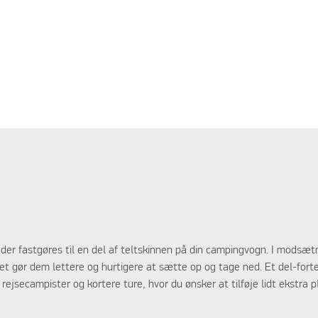
t, der fastgøres til en del af teltskinnen på din campingvogn. I mods
 gør dem lettere og hurtigere at sætte op og tage ned. Et del-fortelt g
rejsecampister og kortere ture, hvor du ønsker at tilføje lidt ekstra p