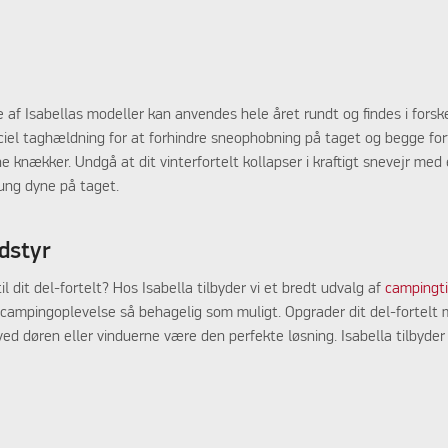
e af Isabellas modeller kan anvendes hele året rundt og findes i forske
iel taghældning for at forhindre sneophobning på taget og begge fort
e knækker. Undgå at dit vinterfortelt kollapser i kraftigt snevejr med
tung dyne på taget.
dstyr
 dit del-fortelt? Hos Isabella tilbyder vi et bredt udvalg af
campingtil
din campingoplevelse så behagelig som muligt. Opgrader dit del-fortelt
ed døren eller vinduerne være den perfekte løsning. Isabella tilbyde