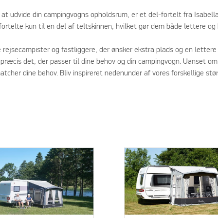
til at udvide din campingvogns opholdsrum, er et del-fortelt fra Isabel
telte kun til en del af teltskinnen, hvilket gør dem både lettere og 
 rejsecampister og fastliggere, der ønsker ekstra plads og en lettere
de præcis det, der passer til dine behov og din campingvogn. Uanset om 
matcher dine behov. Bliv inspireret nedenunder af vores forskellige størr