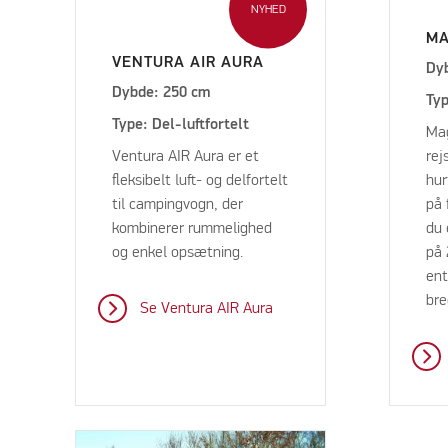
NYHED
M
VENTURA AIR AURA
Dy
Dybde: 250 cm
Typ
Type: Del-luftfortelt
Mag
Ventura AIR Aura er et
rej
fleksibelt luft- og delfortelt
hur
til campingvogn, der
på 
kombinerer rummelighed
du 
og enkel opsætning.
på 
ent
br
Se Ventura AIR Aura