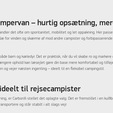
ampervan – hurtig opsætning, mere
er det ofte om spontanitet, mobilitet og let oppakning. Her passer et
 læ for vinden og skærme af mod andre campister og forbipasserende. 
både børn og kæledyr. Det er praktisk, når du vil skabe ro og marker
 længere ophold kan læsejlet gøre din base mere komfortabel og tilf
en og vejer næsten ingenting – ideelt til en fleksibel campingstil.
deelt til rejsecampister
ning, er CarbonX-stellet det oplagte valg. Det er fremstillet i en kul
nsportere og står stabilt i alt slags vejr.