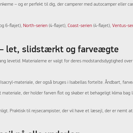
ankerne – og er perfekt til dig, der camperer med autocamper eller c
 og 6-fløjet),
North-serien
(4-fløjet),
Coast-serien
(4-fløjet),
Ventus-se
 – let, slidstærkt og farveægte
ang levetid. Materialerne er valgt for deres modstandsdygtighed over f
Isacryl-materiale, der også bruges i Isabellas fortelte. Åndbart, farve
 materiale, der holder farven flot og skaber et behageligt klima bag læ
igt. Praktisk til rejsecampister, der vil have et læsejl, der er nemt a