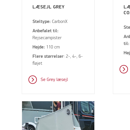
LÆSEJL GREY
LÆ
CO
Steltype:
CarbonX
St
Anbefalet til:
An
Rejsecampister
til
Højde:
110 cm
Hø
Flere størrelser
: 2-, 4-, 6-
fløjet
Se Grey læsejl