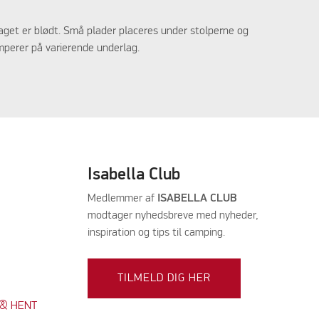
rlaget er blødt. Små plader placeres under stolperne og
amperer på varierende underlag.
Isabella Club
Medlemmer af
ISABELLA CLUB
modtager nyhedsbreve med nyheder,
inspiration og tips til camping.
TILMELD DIG HER
K & HENT