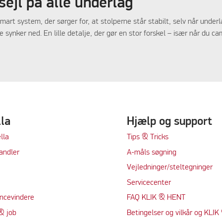
sejl på alle underlag
mart system, der sørger for, at stolperne står stabilt, selv når unde
synker ned. En lille detalje, der gør en stor forskel – især når du c
lla
Hjælp og support
lla
Tips & Tricks
andler
A-måls søgning
Vejledninger/steltegninger
Servicecenter
ncevindere
FAQ KLIK & HENT
& job
Betingelser og vilkår og KLI