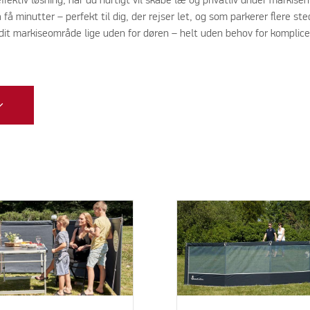
fektiv løsning, når du hurtigt vil skabe læ og privatliv under markisen
 minutter – perfekt til dig, der rejser let, og som parkerer flere ste
i dit markiseområde lige uden for døren – helt uden behov for komplice