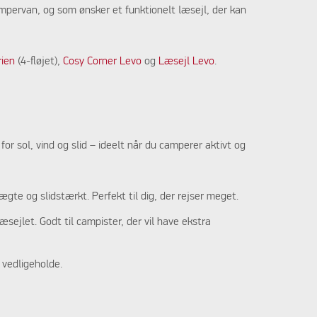
ampervan, og som ønsker et funktionelt læsejl, der kan
rien
(4-fløjet),
Cosy Corner Levo
og
Læsejl Levo
.
or sol, vind og slid – ideelt når du camperer aktivt og
ægte og slidstærkt. Perfekt til dig, der rejser meget.
sejlet. Godt til campister, der vil have ekstra
t vedligeholde.