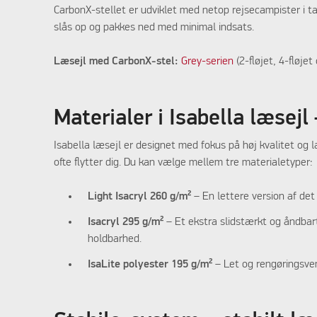
CarbonX-stellet er udviklet med netop rejsecampister i t
slås op og pakkes ned med minimal indsats.
Læsejl med CarbonX-stel:
Grey-serien
(2-fløjet, 4-fløjet
Materialer i Isabella læsejl
Isabella læsejl er designet med fokus på høj kvalitet og l
ofte flytter dig. Du kan vælge mellem tre materialetyper:
Light Isacryl 260 g/m²
– En lettere version af det 
Isacryl 295 g/m²
– Et ekstra slidstærkt og åndbart
holdbarhed.
IsaLite polyester 195 g/m²
– Let og rengøringsvenl