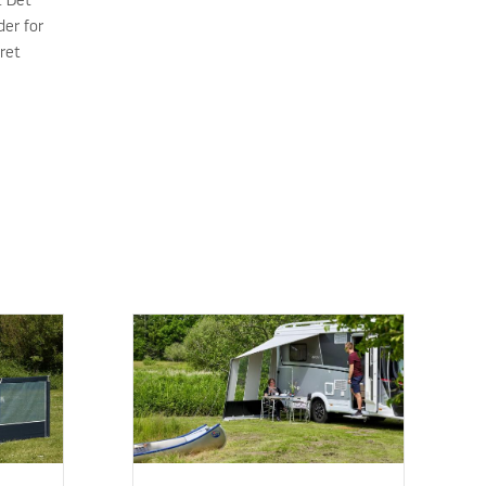
. Det
der for
ret