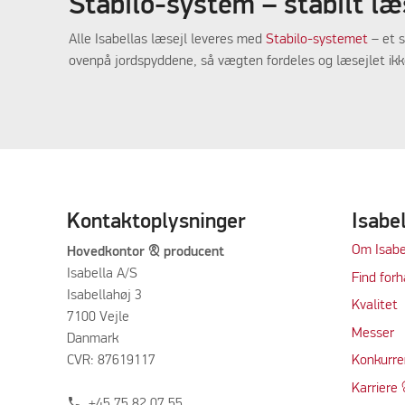
Stabilo-system – stabilt læ
Alle Isabellas læsejl leveres med
Stabilo-systemet
– et s
ovenpå jordspyddene, så vægten fordeles og læsejlet ikke 
Kontaktoplysninger
Isabe
Om Isabe
Hovedkontor & producent
Isabella A/S
Find forh
Isabellahøj 3
Kvalitet
7100 Vejle
Messer
Danmark
CVR: 87619117
Konkurre
Karriere 
phone
+45 75 82 07 55