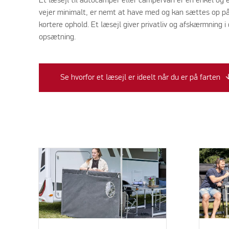
Et læsejl til autocamper eller campervan er en enkel og ef
vejer minimalt, er nemt at have med og kan sættes op på få
kortere ophold. Et læsejl giver privatliv og afskærmning 
opsætning.
Se hvorfor et læsejl er ideelt når du er på farten