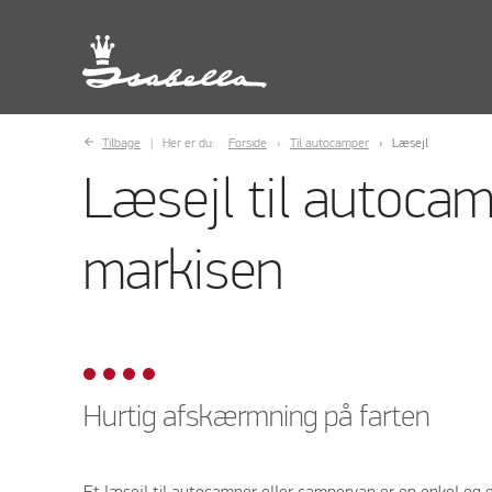
Tilbage
Her er du:
Forside
Til autocamper
Læsejl
Læsejl til autocam
markisen
Hurtig afskærmning på farten