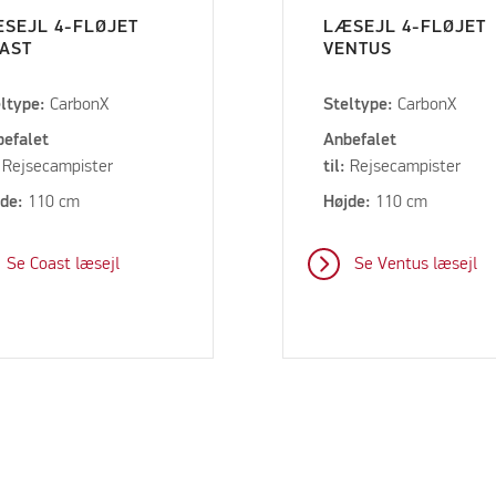
SEJL 4-FLØJET
LÆSEJL 4-FLØJET
AST
VENTUS
eltype:
CarbonX
Steltype:
CarbonX
befalet
Anbefalet
:
Rejsecampister
til:
Rejsecampister
jde:
110 cm
Højde:
110 cm
Se Coast læsejl
Se Ventus læsejl