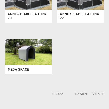
ANNEX ISABELLA ETNA
ANNEX ISABELLA ETNA
250
220
MEGA SPACE
arrow_forward
1 - 9
af
21
NÆSTE
VIS ALLE