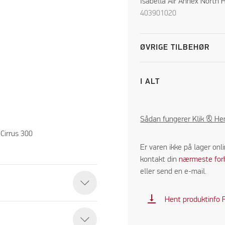
Isabella Air Annex North 
403901020
ØVRIGE TILBEHØR
I ALT
Sådan fungerer Klik & He
 Cirrus 300
Er varen ikke på lager onl
kontakt din
nærmeste for
eller send en e-mail.
nne video
vertical_align_bottom
Hent produktinfo 