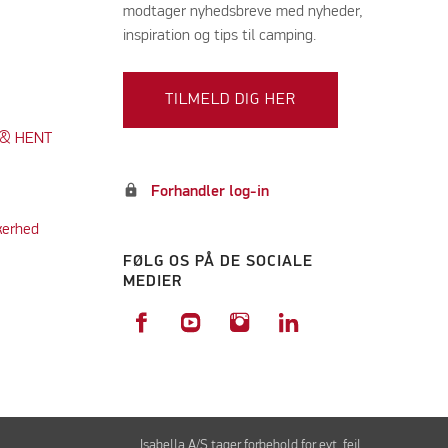
modtager nyhedsbreve med nyheder,
inspiration og tips til camping.
TILMELD DIG HER
K & HENT
lock
Forhandler log-in
kerhed
FØLG OS PÅ DE SOCIALE
MEDIER
Isabella A/S tager forbehold for evt. fejl