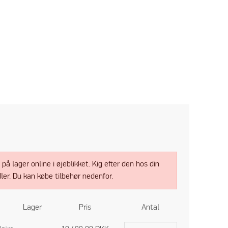
på lager online i øjeblikket. Kig efter den hos din
ler. Du kan købe tilbehør nedenfor.
Lager
Pris
Antal