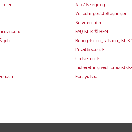
andler
A-måls søgning
Vejledninger/steltegninger
Servicecenter
ncevindere
FAQ KLIK & HENT
& job
Betingelser og vilkår og KLI
Privatlivspolitik
Cookiepolitik
Indberetning vedr. produktsik
 Fonden
Fortryd køb