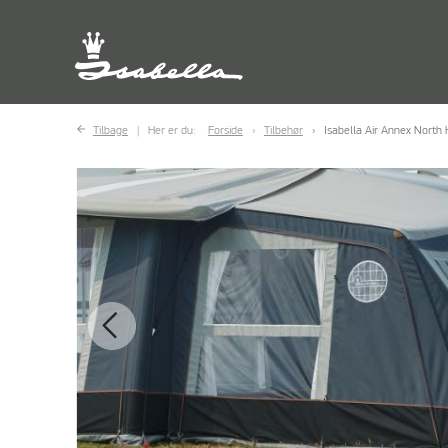
Tilbage
Her er du:
Forside
Tilbehør
Isabella Air Annex North 