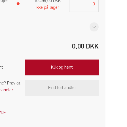
Højre
10.499,00
DKK
●
Ikke på lager
0,00
DKK
nt
Klik og hent
ine? Prøv at
Find forhandler
handler
PDF