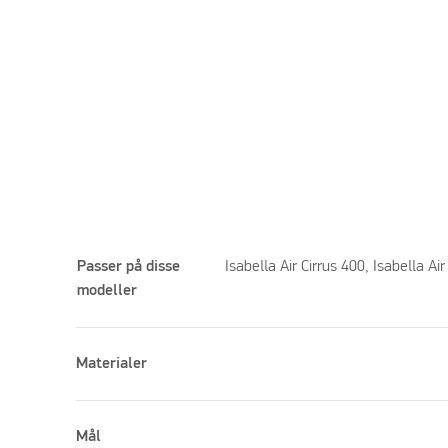
Passer på disse
Isabella Air Cirrus 400, Isabella Air
modeller
Materialer
Venligst acceptere marketing-cookies for at se de
Mål