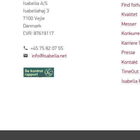
Isabella A/S
Find forh
Isabellahøj 3
Kvalitet
7100 Vejle
Messer
Danmark
CVR: 87619117
Konkurre
Karriere 
phone
+45 75 82 07 55
Presse
mail
info@isabella.net
Kontakt
TimeOut
Isabella