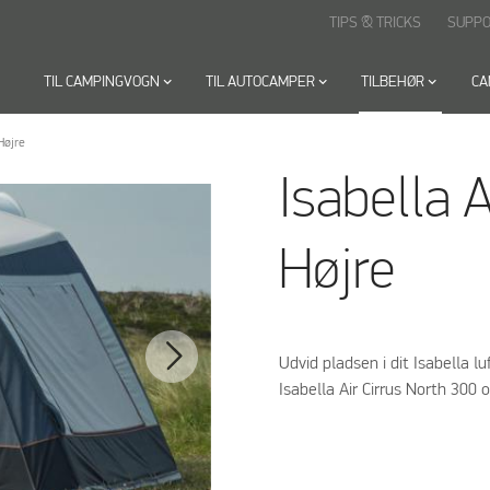
TIPS & TRICKS
SUPP
TIL CAMPINGVOGN
keyboard_arrow_down
TIL AUTOCAMPER
keyboard_arrow_down
TILBEHØR
keyboard_arrow_down
CA
Højre
Isabella 
Højre
Udvid pladsen i dit Isabella 
Isabella Air Cirrus North 300 