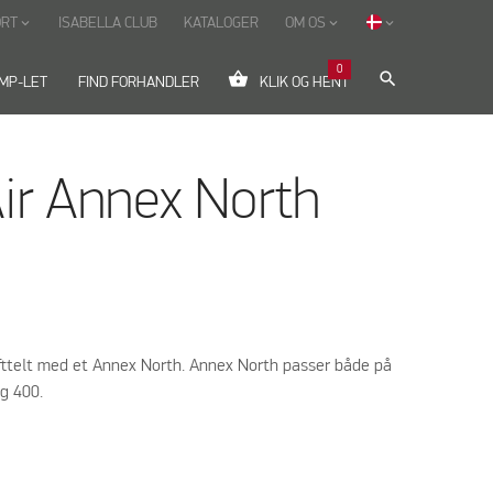
ORT
ISABELLA CLUB
KATALOGER
OM OS
keyboard_arrow_down
keyboard_arrow_down
keyboard_arrow_down
0
shopping_basket
search
MP-LET
FIND FORHANDLER
KLIK OG HENT
Air Annex North
lufttelt med et Annex North. Annex North passer både på
og 400.