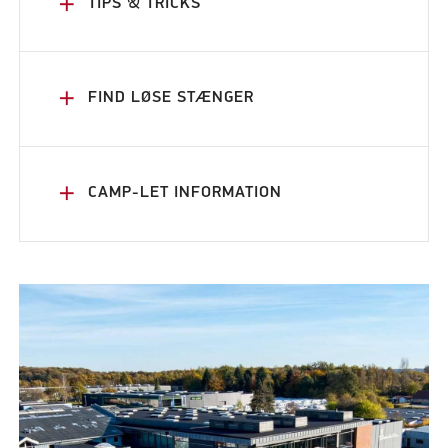
add
TIPS & TRICKS
add
FIND LØSE STÆNGER
add
CAMP-LET INFORMATION