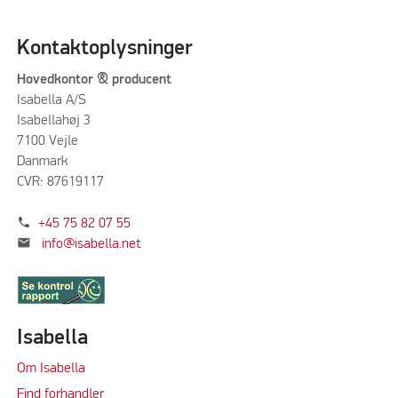
Kontaktoplysninger
Hovedkontor & producent
Isabella A/S
Isabellahøj 3
7100 Vejle
Danmark
CVR: 87619117
phone
+45 75 82 07 55
mail
info@isabella.net
Isabella
Om Isabella
Find forhandler