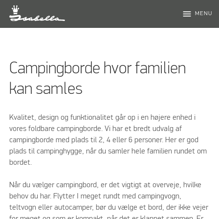
menu
MENU
Campingborde hvor familien
kan samles
Kvalitet, design og funktionalitet går op i en højere enhed i
vores foldbare campingborde. Vi har et bredt udvalg af
campingborde med plads til 2, 4 eller 6 personer. Her er god
plads til campinghygge, når du samler hele familien rundet om
bordet.
Når du vælger campingbord, er det vigtigt at overveje, hvilke
behov du har. Flytter I meget rundt med campingvogn,
teltvogn eller autocamper, bør du vælge et bord, der ikke vejer
for meget og som er kompakt, når det er klappet sammen. Er