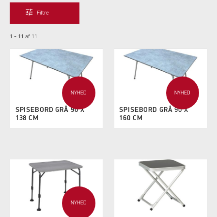
tune
Filtre
1 - 11
af
11
NYHED
NYHED
SPISEBORD GRÅ 90 X
SPISEBORD GRÅ 90 X
138 CM
160 CM
NYHED