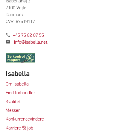
Isabellahøj 3
7100 Vejle
Danmark
CVR: 87619117
phone
+45 75 82 07 55
mail
info@isabella.net
Isabella
Om Isabella
Find forhandler
Kvalitet
Messer
Konkurrencevindere
Karriere & job