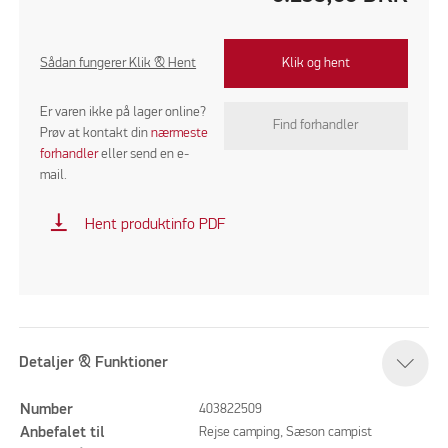
Sådan fungerer Klik & Hent
Klik og hent
Er varen ikke på lager online?
Find forhandler
Prøv at kontakt din
nærmeste
forhandler
eller send en e-
mail.
vertical_align_bottom
Hent produktinfo PDF
Detaljer & Funktioner
Number
403822509
Anbefalet til
Rejse camping, Sæson campist