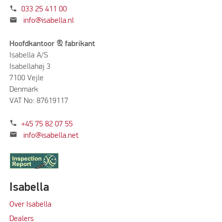
phone
033 25 411 00
mail
info@isabella.nl
Hoofdkantoor & fabrikant
Isabella A/S
Isabellahøj 3
7100 Vejle
Denmark
VAT No: 87619117
phone
+45 75 82 07 55
mail
info@isabella.net
Isabella
Over Isabella
Dealers