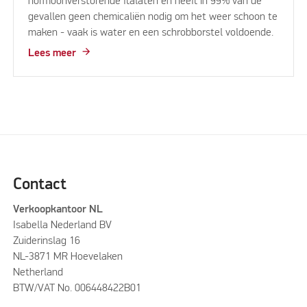
hormoonverstorende ftalaten en heeft in 99% van de
gevallen geen chemicaliën nodig om het weer schoon te
maken - vaak is water en een schrobborstel voldoende.
Lees meer
Contact
Verkoopkantoor NL
Isabella Nederland BV
Zuiderinslag 16
NL-3871 MR Hoevelaken
Netherland
BTW/VAT No. 006448422B01