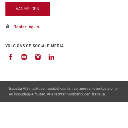
AANMELDEN
lock
Dealer log-in
VOLG ONS OP SOCIALE MEDIA
Isabella A/S maakt een voorbehoud ten aanzien van eventuele prijs-
en inhoudelijke fouten. Alle rechten voorbehouden Isabella.