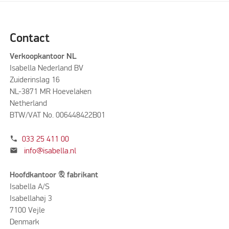
Contact
Verkoopkantoor NL
Isabella Nederland BV
Zuiderinslag 16
NL-3871 MR Hoevelaken
Netherland
BTW/VAT No. 006448422B01
phone
033 25 411 00
mail
info@isabella.nl
Hoofdkantoor & fabrikant
Isabella A/S
Isabellahøj 3
7100 Vejle
Denmark