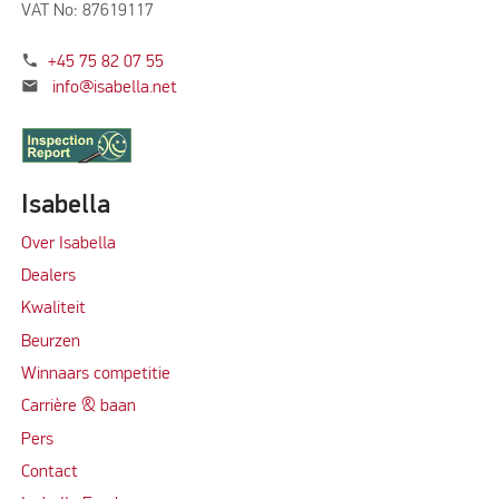
VAT No: 87619117
phone
+45 75 82 07 55
mail
info@isabella.net
Isabella
Over Isabella
Dealers
Kwaliteit
Beurzen
Winnaars competitie
Carrière & baan
Per
s
Contact