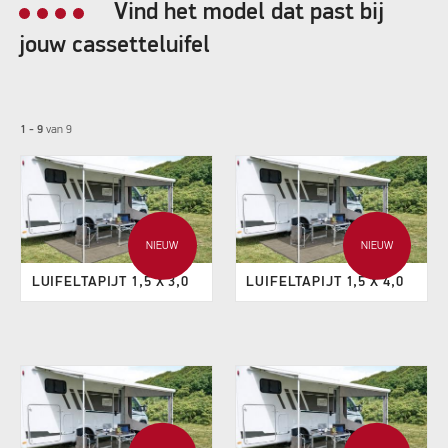
Vind het model dat past bij
jouw cassetteluifel
1 - 9
van
9
NIEUW
NIEUW
LUIFELTAPIJT 1,5 X 3,0
LUIFELTAPIJT 1,5 X 4,0