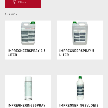
tune
Filters
1 - 7
van
7
IMPREGNEERSPRAY 2.5
IMPREGNEERSPRAY 5
LITER
LITER
IMPREGNERINGSSPRAY
IMPREGNERINGSVLOEIS