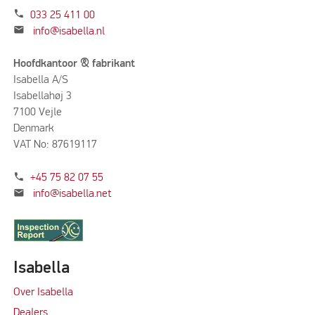
phone
033 25 411 00
mail
info@isabella.nl
Hoofdkantoor & fabrikant
Isabella A/S
Isabellahøj 3
7100 Vejle
Denmark
VAT No: 87619117
phone
+45 75 82 07 55
mail
info@isabella.net
Isabella
Over Isabella
Dealers