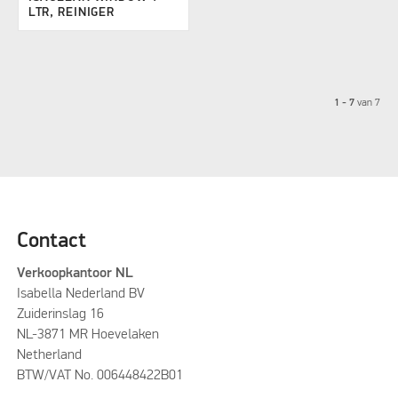
LTR, REINIGER
1 - 7
van
7
Contact
Verkoopkantoor NL
Isabella Nederland BV
Zuiderinslag 16
NL-3871 MR Hoevelaken
Netherland
BTW/VAT No. 006448422B01