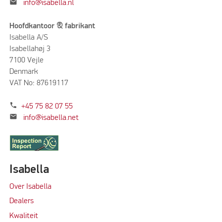
mail
info@isabella.nl
Hoofdkantoor & fabrikant
Isabella A/S
Isabellahøj 3
7100 Vejle
Denmark
VAT No: 87619117
phone
+45 75 82 07 55
mail
info@isabella.net
Isabella
Over Isabella
Dealers
Kwaliteit