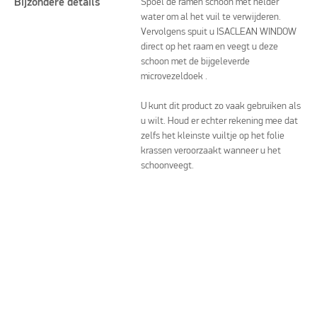
Bijzondere details
Spoel de ramen schoon met helder
water om al het vuil te verwijderen.
Vervolgens spuit u ISACLEAN WINDOW
direct op het raam en veegt u deze
schoon met de bijgeleverde
microvezeldoek .
U kunt dit product zo vaak gebruiken als
u wilt. Houd er echter rekening mee dat
zelfs het kleinste vuiltje op het folie
krassen veroorzaakt wanneer u het
schoonveegt.