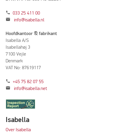
phone
033 25 411 00
mail
info@isabella.nl
Hoofdkantoor & fabrikant
Isabella A/S
Isabellahøj 3
7100 Vejle
Denmark
VAT No: 87619117
phone
+45 75 82 07 55
mail
info@isabella.net
Isabella
Over Isabella