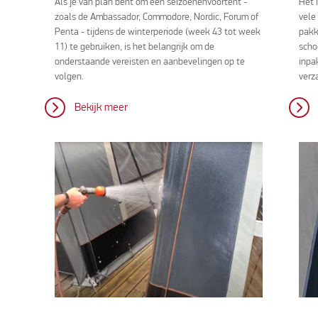
Als je van plan bent om een seizoenenvoortent -
Het 
zoals de Ambassador, Commodore, Nordic, Forum of
vele
Penta - tijdens de winterperiode (week 43 tot week
pakk
11) te gebruiken, is het belangrijk om de
scho
onderstaande vereisten en aanbevelingen op te
inpa
volgen.
verz
Bekijk meer