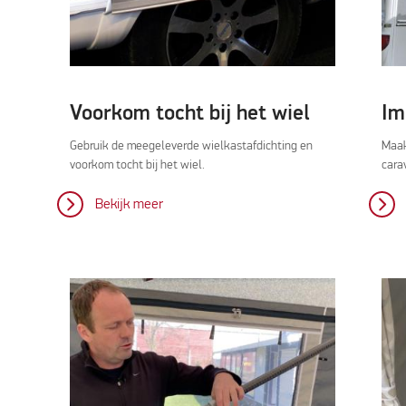
Voorkom tocht bij het wiel
Im
Gebruik de meegeleverde wielkastafdichting en
Maak
voorkom tocht bij het wiel.
cara
Bekijk meer