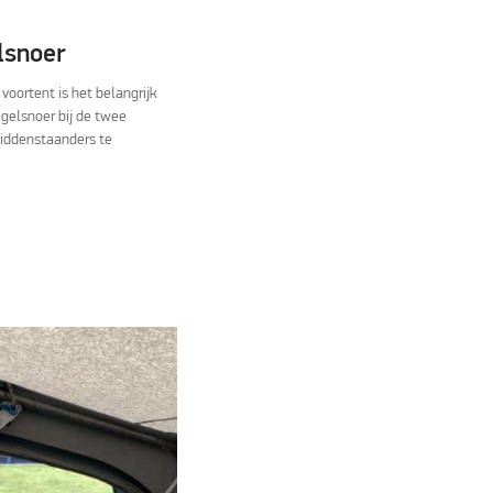
lsnoer
 voortent is het belangrijk
gelsnoer bij de twee
iddenstaanders te