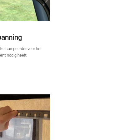
panning
lke kampeerder voor het
ent nodig heeft.