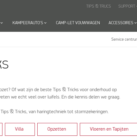
TIPS & TRUCS
SUPPORT
keyboard
yboard_arrow_down
KAMPEERAUTO'S
keyboard_arrow_down
CAMP-LET VOUWWAGEN
ACCESSOIRES
keyboard_arrow_
Service centr
ks
zet? Of wat zijn de beste Tips & Tricks voor onderhoud op
eten we echt veel over luifels. En die kennis delen we graag.
 Tips & Tricks, van haringtechniek tot stormzekeringen.
Villa
Opzetten
Vloeren en Tapijten