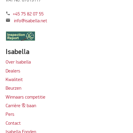
VAT No: 87619117
phone
+45 75 82 07 55
mail
info@isabella.net
Isabella
Over Isabella
Dealers
Kwaliteit
Beurzen
Winnaars competitie
Carrière & baan
Per
s
Contact
Isabella Fonden