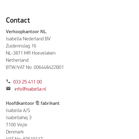
Contact
Verkoopkantoor NL
Isabella Nederland BV
Zuiderinslag 16
NL-3871 MR Hoevelaken
Netherland
BTW/VAT No. 006448422B01
phone
033 25 411 00
mail
info@isabella.nl
Hoofdkantoor & fabrikant
Isabella A/S
Isabellahøj 3
7100 Vejle
Denmark