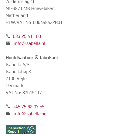
Zuiderinslag 16
NL-3871 MR Hoevelaken
Netherland
BTW/VAT No. 006448422B01
phone
033 25 411 00
mail
info@isabella.nl
Hoofdkantoor & fabrikant
Isabella A/S
Isabellahøj 3
7100 Vejle
Denmark
VAT No: 87619117
phone
+45 75 82 07 55
mail
info@isabella.net