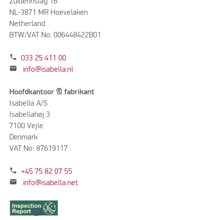
Zuiderinslag 16
NL-3871 MR Hoevelaken
Netherland
BTW/VAT No. 006448422B01
phone
033 25 411 00
mail
info@isabella.nl
Hoofdkantoor & fabrikant
Isabella A/S
Isabellahøj 3
7100 Vejle
Denmark
VAT No: 87619117
phone
+45 75 82 07 55
mail
info@isabella.net