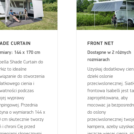
ADE CURTAIN
FRONT NET
miary: 144 x 170 cm
Dostępne w 2 różnych
rozmiarach
bella Shade Curtain do
kiz to idealne
Uzyskaj dodatkowy cien
wiązanie do stworzenia
dzieki oslonie
atkowego cienia i
przeciwslonecznej. Siat
watności podczas
frontowa Isabelli jest t
ojej wyprawy
zaprojektowana, aby
pingowej. Przednia
mocowac ja bezposredn
tyna o wymiarach 144 x
do oslony
 cm skutecznie tworzy
przeciwslonecznej twoj
ń i chroni Cię przed
kampera, azeby uzyska
mieniami słonecznymi.
jeszcze wiecej cienia, ni