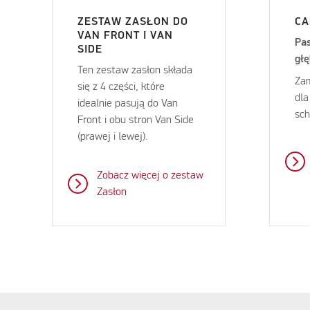
ZESTAW ZASŁON DO
CA
VAN FRONT I VAN
Pas
SIDE
głę
Ten zestaw zasłon składa
Zam
się z 4 części, które
dl
idealnie pasują do Van
sch
Front i obu stron Van Side
(prawej i lewej).
Zobacz więcej o zestaw
Zasłon