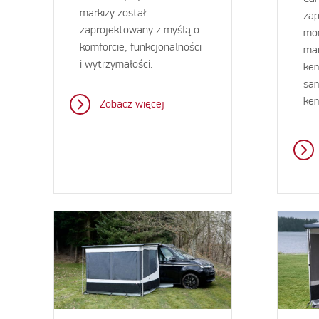
markizy został
zap
zaprojektowany z myślą o
mon
komforcie, funkcjonalności
mar
i wytrzymałości.
ke
sa
ke
Zobacz więcej