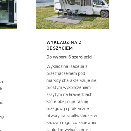
WYKŁADZINA Z
OBSZYCIEM
Do wyboru 6 szerokości
Wykładzina Isabella z
przeznaczeniem pod
markizy charakteryzuje się
ka
prostym wykończeniem
ak
zszytym na krawędziach,
które obejmuje taśmę
io
brzegową i praktyczne
otwory na szpilki/śledzie w
ego
każdym rogu, co zapewnia
c
schludne wykończenie i
z