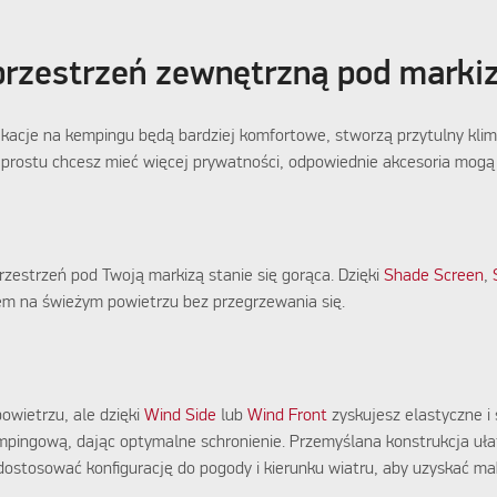
przestrzeń zewnętrzną pod marki
cje na kempingu będą bardziej komfortowe, stworzą przytulny klimat
 prostu chcesz mieć więcej prywatności, odpowiednie akcesoria mogą
zestrzeń pod Twoją markizą stanie się gorąca. Dzięki
Shade Screen
,
iem na świeżym powietrzu bez przegrzewania się.
owietrzu, ale dzięki
Wind Side
lub
Wind Front
zyskujesz elastyczne i
mpingową, dając optymalne schronienie. Przemyślana konstrukcja uła
dostosować konfigurację do pogody i kierunku wiatru, aby uzyskać m