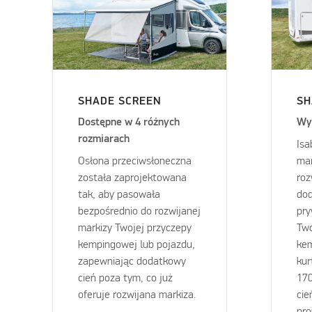
SHADE SCREEN
SH
Dostępne w 4 różnych
Wy
rozmiarach
Isa
Osłona przeciwsłoneczna
mar
została zaprojektowana
roz
tak, aby pasowała
dod
bezpośrednio do rozwijanej
pry
markizy Twojej przyczepy
Tw
kempingowej lub pojazdu,
kem
zapewniając dodatkowy
kur
cień poza tym, co już
170
oferuje rozwijana markiza.
cie
pro