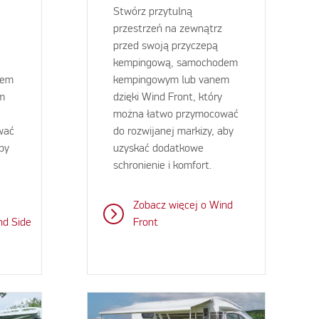
Stwórz przytulną
przestrzeń na zewnątrz
przed swoją przyczepą
kempingową, samochodem
dem
kempingowym lub vanem
m
dzięki Wind Front, który
można łatwo przymocować
wać
do rozwijanej markizy, aby
aby
uzyskać dodatkowe
schronienie i komfort.
Zobacz więcej o Wind
nd Side
Front