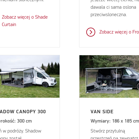
dawala ci sama oslona
przeciwsloneczna.
Zobacz więcej o Shade
Curtain
Zobacz więcej o Fr
ADOW CANOPY 300
VAN SIDE
erokość: 300 cm
Wymiary: 186 x 185 c
ń w podróży. Shadow
Stwórz przytulną
opy został
przestrzeń na zewnątrz