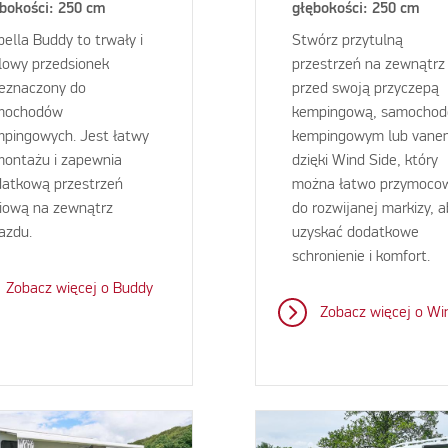
bokości: 250 cm
głębokości: 250 cm
bella Buddy to trwały i
Stwórz przytulną
lowy przedsionek
przestrzeń na zewnątrz
eznaczony do
przed swoją przyczepą
mochodów
kempingową, samocho
pingowych. Jest łatwy
kempingowym lub vane
ontażu i zapewnia
dzięki Wind Side, który
atkową przestrzeń
można łatwo przymoco
iową na zewnątrz
do rozwijanej markizy, 
azdu.
uzyskać dodatkowe
schronienie i komfort.
Zobacz więcej o Buddy
Zobacz więcej o Wi