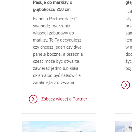
Pasuje do markizy o
głę
głębokości: 250 cm
Isa
Isabella Partner daje Ci
sty
swobodę tworzenia
prz
własnej zabudowy do
sa
markizy. To Ty decydujesz,
kem
czy chcesz jeden czy dwa
w m
panele boczne, a przednia
dod
część może być otwarta,
życ
zawierać jedno lub kilka
poj
okien albo być całkowicie
zamknięta z drzwiami.
Zobacz więcej o Partner