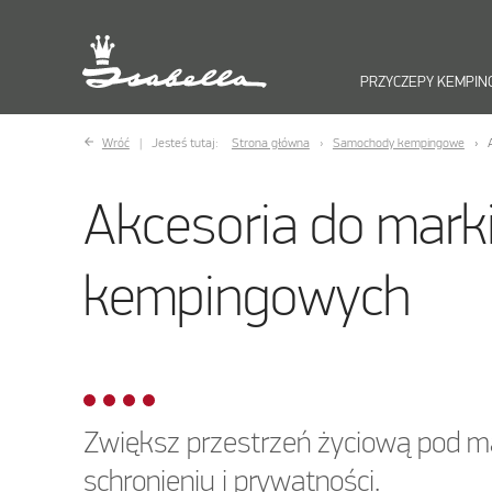
PRZYCZEPY KEMPI
Wróć
Jesteś tutaj:
Strona główna
Samochody kempingowe
Akcesoria do mark
kempingowych
Zwiększ przestrzeń życiową pod mar
schronieniu i prywatności.