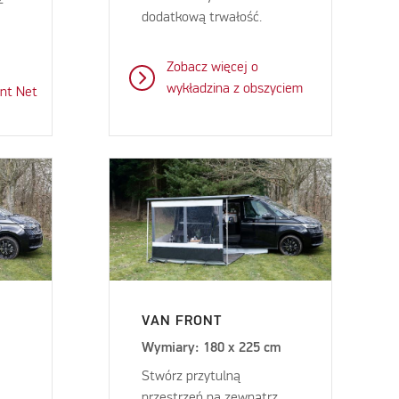
dodatkową trwałość.
Zobacz więcej o
wykładzina z obszyciem
ont Net
VAN FRONT
m
Wymiary: 180 x 225 cm
Stwórz przytulną
przestrzeń na zewnątrz