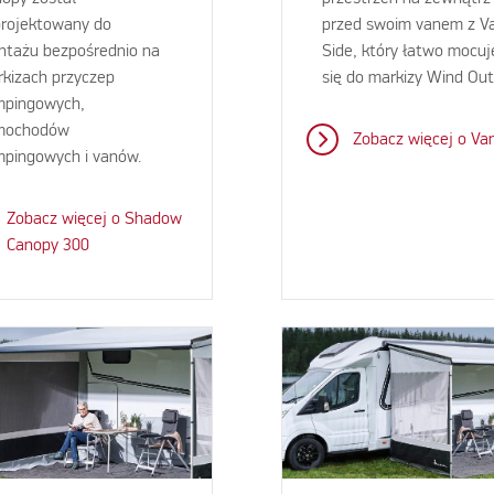
rojektowany do
przed swoim vanem z V
tażu bezpośrednio na
Side, który łatwo mocuj
kizach przyczep
się do markizy Wind Out
mpingowych,
mochodów
Zobacz więcej o Va
mpingowych i vanów.
Zobacz więcej o Shadow
Canopy 300