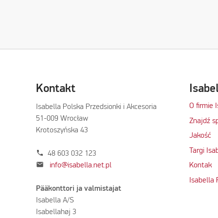
Kontakt
Isabe
O firmie 
Isabella Polska Przedsionki i Akcesoria
51-009 Wrocław
Znajdź s
Krotoszyńska 43
Jakość
Targi Isa
phone
48 603 032 123
mail
info@isabella.net.pl
Kontak
Isabella
Pääkonttori ja valmistajat
Isabella A/S
Isabellahøj 3