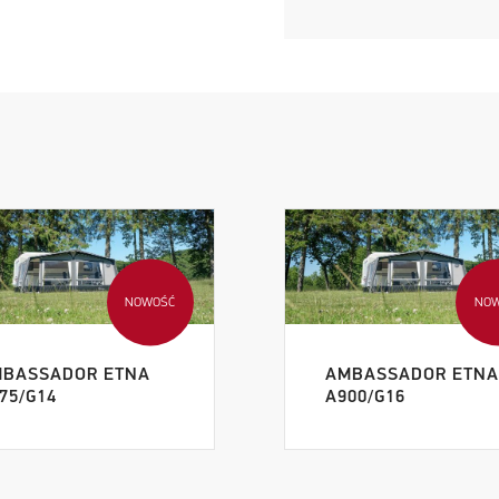
NOWOŚĆ
NO
BASSADOR ETNA
AMBASSADOR ETN
75/G14
A900/G16