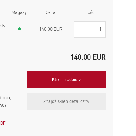
Magazyn
Cena
Ilość
ack
●
140,00
EUR
140,00
EUR
Kliknij i odbierz
tania,
Znajdź sklep detaliczny
awcą
PDF