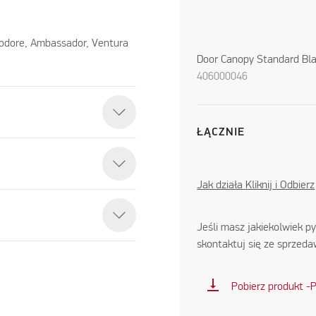
odore, Ambassador, Ventura
Door Canopy Standard Bl
406000046
ŁĄCZNIE
Jak działa Kliknij i Odbierz
Jeśli masz jakiekolwiek py
skontaktuj się ze sprzed
vertical_align_bottom
Pobierz produkt -