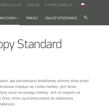
ISABELLA CLUB
KATALOG
O FIRMIE ISABELLA
keyboard_arrow_down
keyboard_arrow_down
search
AKCESORIA
keyboard_arrow_down
TIMEOUT
ZNAJDŹ SPRZEDAWCĘ
opy Standard
wybór, gdy potrzebujesz dodatkowej ochrony drzwi przed
rzwiowa znajduje się z boku markizy i jest łatwo
ej szyny na wysięgu markizy. Jest on wsparty na
h Zinox, które są przymocowane do zadaszenia
abilności.