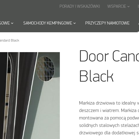
PORADY I WSKAZÓWKI
WSPARCIE
keyboard_arrow_down
NGOWE
keyboard_arrow_down
SAMOCHODY KEMPINGOWE
keyboard_arrow_down
PRZYCZEPY NAMIOTOWE
andard Black
Door Can
Black
Markiza drzwiowa to idealny 
deszczem i wiatrem. Markiza d
montowana za pomocą podwójn
solidnych stalowych stelażac
drzwiowego dla dodatkowej st