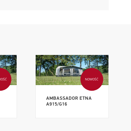
WOŚĆ
NOWOŚĆ
A
AMBASSADOR ETNA
A915/G16