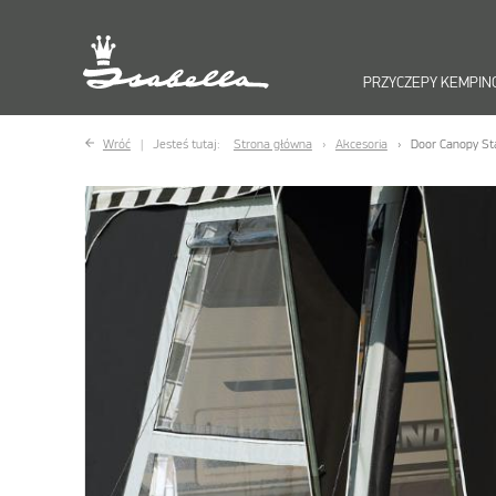
PRZYCZEPY KEMPI
Wróć
Jesteś tutaj:
Strona główna
Akcesoria
Door Canopy St