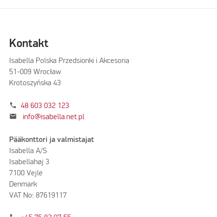
Kontakt
Isabella Polska Przedsionki i Akcesoria
51-009 Wrocław
Krotoszyńska 43
phone
48 603 032 123
mail
info@isabella.net.pl
Pääkonttori ja valmistajat
Isabella A/S
Isabellahøj 3
7100 Vejle
Denmark
VAT No: 87619117
phone