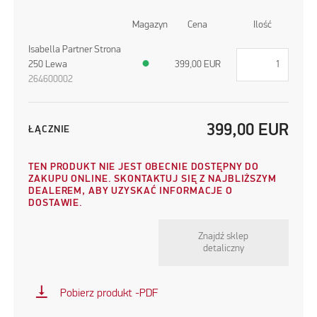
Magazyn
Cena
Ilość
Isabella Partner Strona
250 Lewa
●
399,00
EUR
264600002
399,00
EUR
ŁĄCZNIE
TEN PRODUKT NIE JEST OBECNIE DOSTĘPNY DO
ZAKUPU ONLINE. SKONTAKTUJ SIĘ Z NAJBLIŻSZYM
DEALEREM, ABY UZYSKAĆ INFORMACJE O
DOSTAWIE.
Znajdź sklep
detaliczny
vertical_align_bottom
Pobierz produkt -PDF