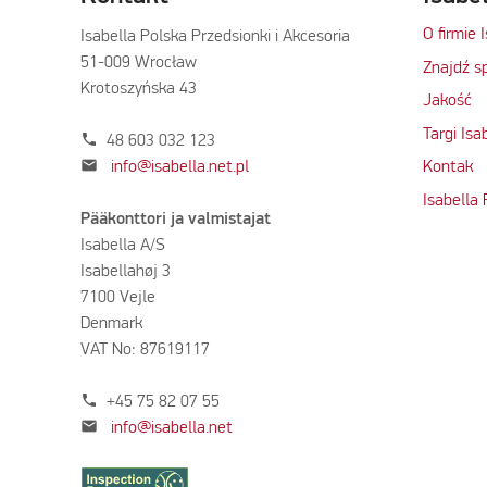
O firmie 
Isabella Polska Przedsionki i Akcesoria
51-009 Wrocław
Znajdź s
Krotoszyńska 43
Jakość
Targi Isa
phone
48 603 032 123
mail
info@isabella.net.pl
Kontak
Isabella
Pääkonttori ja valmistajat
Isabella A/S
Isabellahøj 3
7100 Vejle
Denmark
VAT No: 87619117
phone
+45 75 82 07 55
mail
info@isabella.net