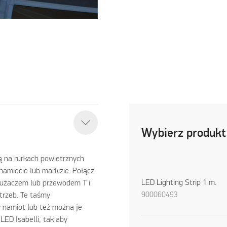
Wybierz produkt
ą na rurkach powietrznych
namiocie lub markizie. Połącz
LED Lighting Strip 1 m.
łużaczem lub przewodem T i
900060493
trzeb. Te taśmy
y namiot lub też można je
LED Isabelli, tak aby