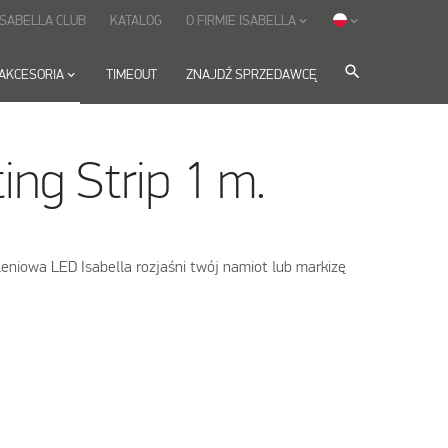
ISABELLA CLUB
KATALOG
O FIRMIE ISABELLA
keyboard_arrow_down
keyboard_arrow_down
search
AKCESORIA
keyboard_arrow_down
TIMEOUT
ZNAJDŹ SPRZEDAWCĘ
ing Strip 1 m.
niowa LED Isabella rozjaśni twój namiot lub markizę