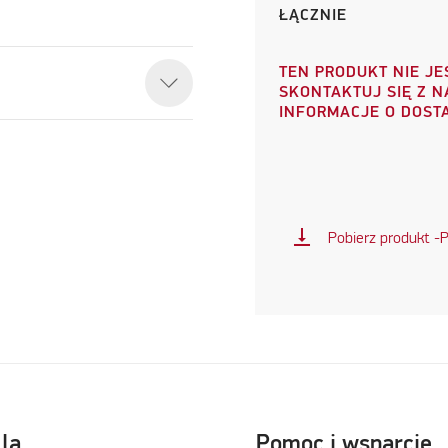
ŁĄCZNIE
TEN PRODUKT NIE JE
SKONTAKTUJ SIĘ Z 
INFORMACJE O DOST
vertical_align_bottom
Pobierz produkt -
lla
Pomoc i wsparcie