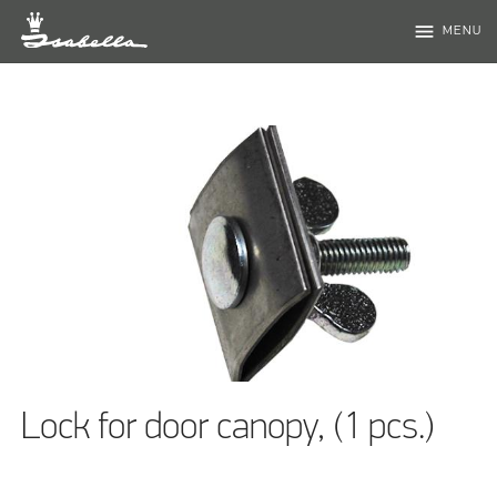
menu
MENU
Lock for door canopy, (1 pcs.)