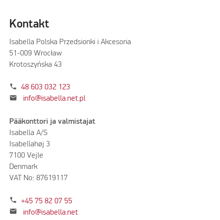
Kontakt
Isabella Polska Przedsionki i Akcesoria
51-009 Wrocław
Krotoszyńska 43
phone
48 603 032 123
mail
info@isabella.net.pl
Pääkonttori ja valmistajat
Isabella A/S
Isabellahøj 3
7100 Vejle
Denmark
VAT No: 87619117
phone
+45 75 82 07 55
mail
info@isabella.net