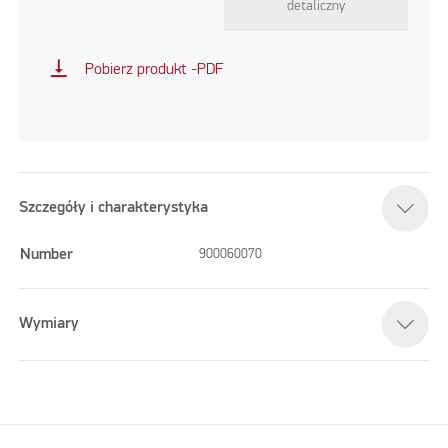
detaliczny
vertical_align_bottom
Pobierz produkt -PDF
Szczegóły i charakterystyka
Number
900060070
Wymiary