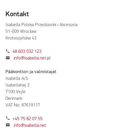
Kontakt
Isabella Polska Przedsionki i Akcesoria
51-009 Wrocław
Krotoszyńska 43
phone
48 603 032 123
mail
info@isabella.net.pl
Pääkonttori ja valmistajat
Isabella A/S
Isabellahøj 3
7100 Vejle
Denmark
VAT No: 87619117
phone
+45 75 82 07 55
mail
info@isabella.net