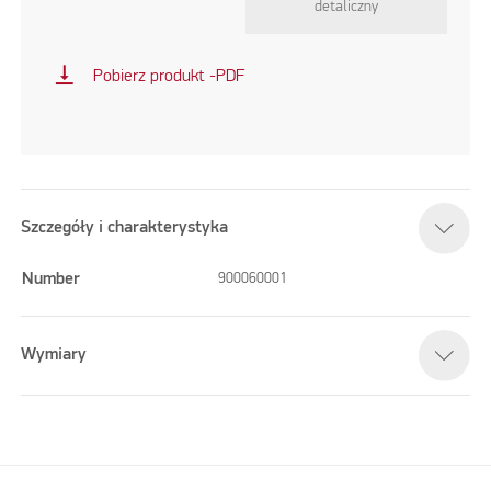
detaliczny
vertical_align_bottom
Pobierz produkt -PDF
Szczegóły i charakterystyka
Number
900060001
Wymiary