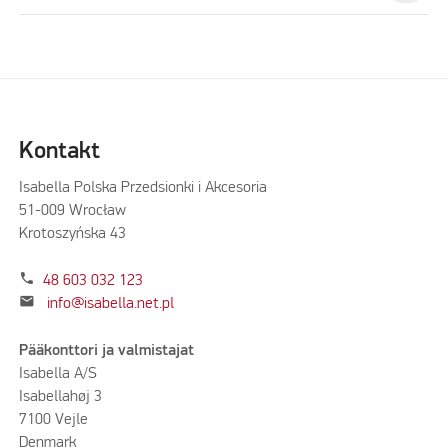
Kontakt
Isabella Polska Przedsionki i Akcesoria
51-009 Wrocław
Krotoszyńska 43
phone
48 603 032 123
mail
info@isabella.net.pl
Pääkonttori ja valmistajat
Isabella A/S
Isabellahøj 3
7100 Vejle
Denmark