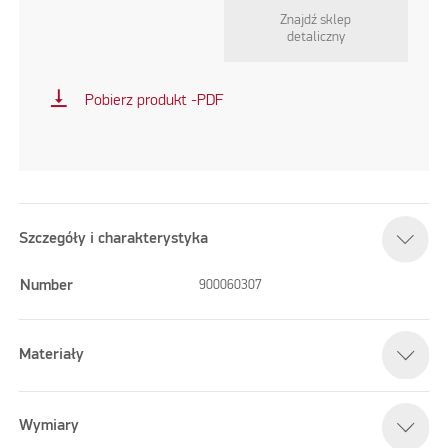
Znajdź sklep
detaliczny
vertical_align_bottom
Pobierz produkt -PDF
Szczegóły i charakterystyka
Number
900060307
Materiały
Wymiary