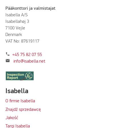
Pääkonttori ja valmistajat
Isabella A/S
Isabellahøj 3
7100 Vejle
Denmark
VAT No: 87619117
phone
+45 75 82 07 55
mail
info@isabella.net
Isabella
O firmie Isabella
Znajdź sprzedawcę
Jakość
Targi Isabella