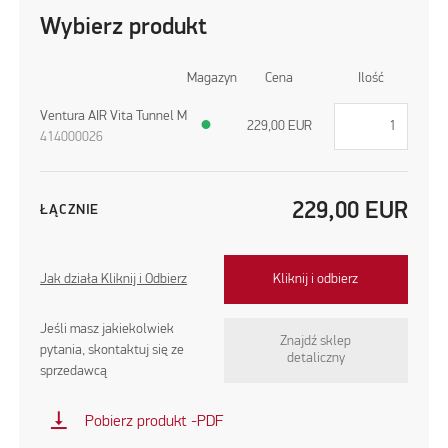
Wybierz produkt
Magazyn
Cena
Ilość
Ventura AIR Vita Tunnel M
●
229,00
EUR
414000026
229,00
EUR
ŁĄCZNIE
Jak działa Kliknij i Odbierz
Kliknij i odbierz
Jeśli masz jakiekolwiek
Znajdź sklep
pytania, skontaktuj się ze
detaliczny
sprzedawcą
vertical_align_bottom
Pobierz produkt -PDF