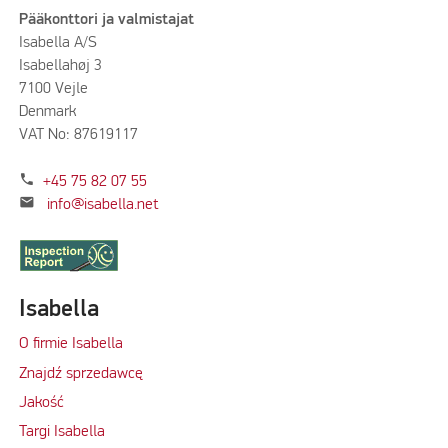
Pääkonttori ja valmistajat
Isabella A/S
Isabellahøj 3
7100 Vejle
Denmark
VAT No: 87619117
phone
+45 75 82 07 55
mail
info@isabella.net
Isabella
O firmie Isabella
Znajdź sprzedawcę
Jakość
Targi Isabella