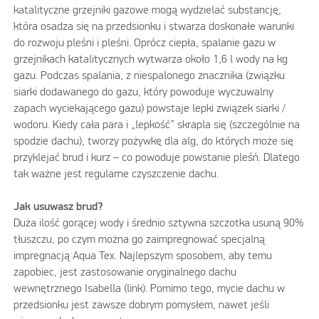
katalityczne grzejniki gazowe mogą wydzielać substancję,
która osadza się na przedsionku i stwarza doskonałe warunki
do rozwoju pleśni i pleśni. Oprócz ciepła, spalanie gazu w
grzejnikach katalitycznych wytwarza około 1,6 l wody na kg
gazu. Podczas spalania, z niespalonego znacznika (związku
siarki dodawanego do gazu, który powoduje wyczuwalny
zapach wyciekającego gazu) powstaje lepki związek siarki /
wodoru. Kiedy cała para i „lepkość” skrapla się (szczególnie na
spodzie dachu), tworzy pożywkę dla alg, do których może się
przyklejać brud i kurz – co powoduje powstanie pleśń. Dlatego
tak ważne jest regularne czyszczenie dachu.
Jak usuwasz brud?
Duża ilość gorącej wody i średnio sztywna szczotka usuną 90%
tłuszczu, po czym można go zaimpregnować specjalną
impregnacją Aqua Tex. Najlepszym sposobem, aby temu
zapobiec, jest zastosowanie oryginalnego dachu
wewnętrznego Isabella (link). Pomimo tego, mycie dachu w
przedsionku jest zawsze dobrym pomysłem, nawet jeśli