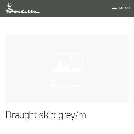
menu
MENU
Draught skirt grey/m