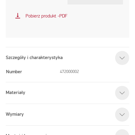
vertical_align_bottom
Pobierz produkt -PDF
Szczegóły i charakterystyka
Number
472000002
Materiały
Wymiary