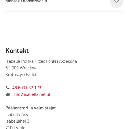
Montaż i konserwacja
Kontakt
Isabella Polska Przedsionki i Akcesoria
51-009 Wrocław
Krotoszyńska 43
phone
48 603 032 123
mail
info@isabella.net.pl
Pääkonttori ja valmistajat
Isabella A/S
Isabellahøj 3
7100 Vejle