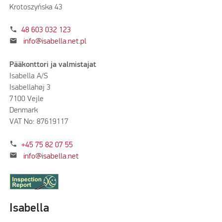
Krotoszyńska 43
phone
48 603 032 123
mail
info@isabella.net.pl
Pääkonttori ja valmistajat
Isabella A/S
Isabellahøj 3
7100 Vejle
Denmark
VAT No: 87619117
phone
+45 75 82 07 55
mail
info@isabella.net
Isabella