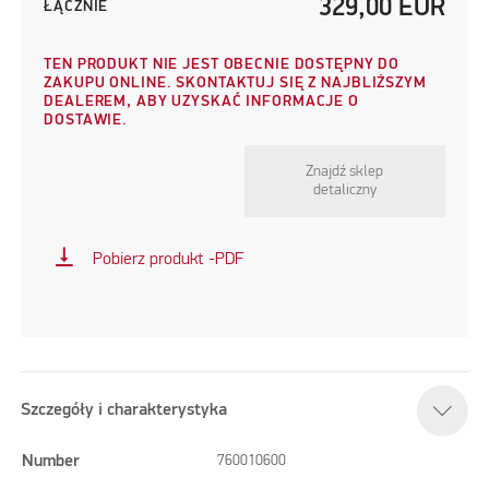
329,00
EUR
ŁĄCZNIE
TEN PRODUKT NIE JEST OBECNIE DOSTĘPNY DO
ZAKUPU ONLINE. SKONTAKTUJ SIĘ Z NAJBLIŻSZYM
DEALEREM, ABY UZYSKAĆ INFORMACJE O
DOSTAWIE.
Znajdź sklep
detaliczny
vertical_align_bottom
Pobierz produkt -PDF
Szczegóły i charakterystyka
Number
760010600