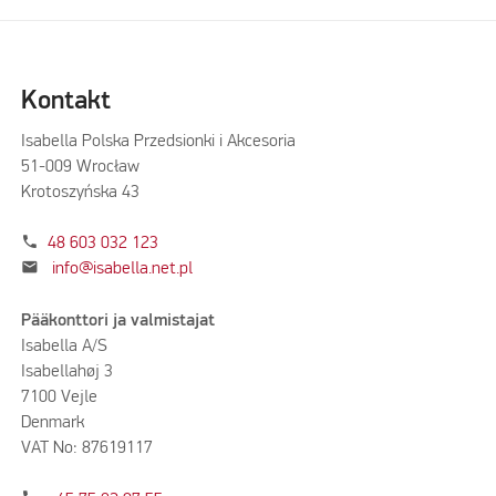
Kontakt
Isabella Polska Przedsionki i Akcesoria
51-009 Wrocław
Krotoszyńska 43
phone
48 603 032 123
mail
info@isabella.net.pl
Pääkonttori ja valmistajat
Isabella A/S
Isabellahøj 3
7100 Vejle
Denmark
VAT No: 87619117