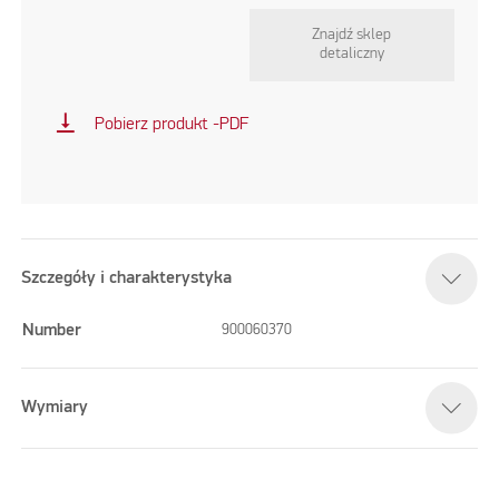
Znajdź sklep
detaliczny
vertical_align_bottom
Pobierz produkt -PDF
Szczegóły i charakterystyka
Number
900060370
Wymiary