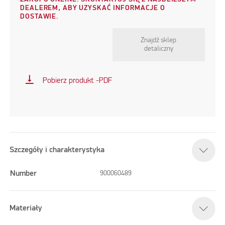
DEALEREM, ABY UZYSKAĆ INFORMACJE O
DOSTAWIE.
Znajdź sklep
detaliczny
vertical_align_bottom
Pobierz produkt -PDF
Szczegóły i charakterystyka
Number
900060489
Materiały