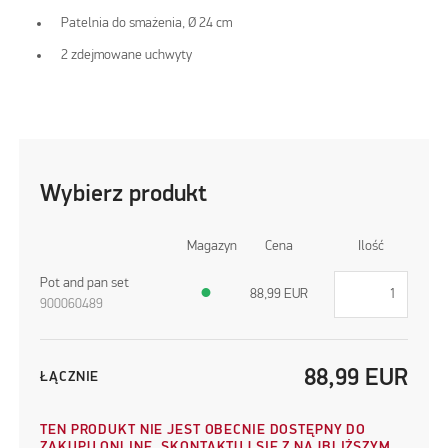
Patelnia do smażenia, Ø 24 cm
2 zdejmowane uchwyty
Wybierz produkt
Magazyn
Cena
Ilość
Pot and pan set
●
88,99
EUR
900060489
88,99
EUR
ŁĄCZNIE
TEN PRODUKT NIE JEST OBECNIE DOSTĘPNY DO
ZAKUPU ONLINE. SKONTAKTUJ SIĘ Z NAJBLIŻSZYM