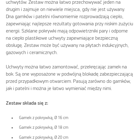
uchwytów. Zestaw można łatwo przechowywać jeden na
drugim i zajmuje on niewiele miejsca, gdy nie jest używany.
Dna garnków i patelni równomiernie rozprowadzają ciepło,
zapewniając najlepsze rezultaty gotowania przy niskim zużyciu
energii. Szklane pokrywki mają odpowietrzniki pary i odporne
na ciepło plastikowe uchwyty zapewniające bezpieczną
obsługę. Zestaw może być używany na płytach indukcyjnych,
gazowych i ceramicznych.
Uchwyty można łatwo zamontować, przekręcając zamek na
bok. Są one wyposażone w podwójną blokadę zabezpieczającą
przed przypadkowym otwarciem. Pasują zarówno do garnków,
jak i patelni i można je łatwo wymieniać między nimi.
Zestaw składa się z:
Garnek z pokrywką, Ø 16 cm
Garnek z pokrywką, Ø 18 cm
Garnek z pokrywką, Ø 20 cm