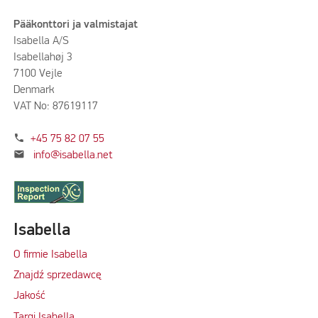
Pääkonttori ja valmistajat
Isabella A/S
Isabellahøj 3
7100 Vejle
Denmark
VAT No: 87619117
phone
+45 75 82 07 55
mail
info@isabella.net
Isabella
O firmie Isabella
Znajdź sprzedawcę
Jakość
Targi Isabella